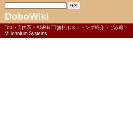
DoboWiki
Top
>
自由区
>
ASP.NET無料ホスティング紹介
>
ごみ箱
>
Millennium Systems