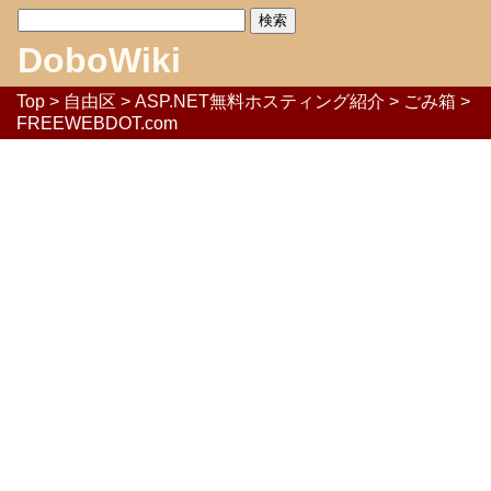
DoboWiki
Top
>
自由区
>
ASP.NET無料ホスティング紹介
>
ごみ箱
>
FREEWEBDOT.com