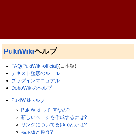
PukiWiki
ヘルプ
FAQ(PukiWiki-official)
(日本語)
テキスト整形のルール
プラグインマニュアル
DoboWikiのヘルプ
PukiWikiヘルプ
PukiWiki って 何なの?
新しいページを作成するには?
リンクについてる(3m)とかは?
掲示板と違う?