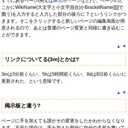
すでにあるページ(例えば
練習用ページ
など)で、ページのど
こかにWikiName(大文字と小文字混合)かBracketName([[]]で
囲う)を入力すると入力した部分の後ろに ? というリンクがつ
きます。そこをクリックすると新しいページの編集画面が用
意されるので、あとは普通のページ変更と同様に書き込むこ
とができます。
▲
▼
リンクについてる(3m)とかは?
3mは3分前くらい、5hは5時間前くらい、8dは8日前くらいに
更新された、という意味です。
▲
▼
掲示板と違う?
ページに手を加えても誰がその変更をしたかわからなくなり
ます。不安な場合は、手を加えた部分に自分の名前を書いて