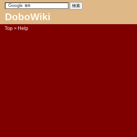
DoboWiki
Top
> Help