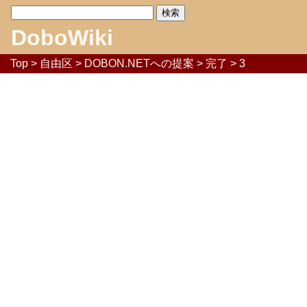
DoboWiki
Top
>
自由区
>
DOBON.NETへの提案
>
完了
> 3