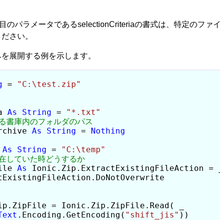
ッドの1番目のパラメータであるselectionCriteriaの書式は、特定の
ください。
のみを展開する例を示します。
g
 = 
"C:\test.zip"
a 
As
String
 = 
"*.txt"
rchive 
As
String
 = 
Nothing
 
As
String
 = 
"C:\temp"
ile 
As
 Ionic.Zip.ExtractExistingFileAction = _
tExistingFileAction.DoNotOverwrite

ip.ZipFile = Ionic.Zip.ZipFile.Read( _

Text
.Encoding.GetEncoding(
"shift_jis"
))
