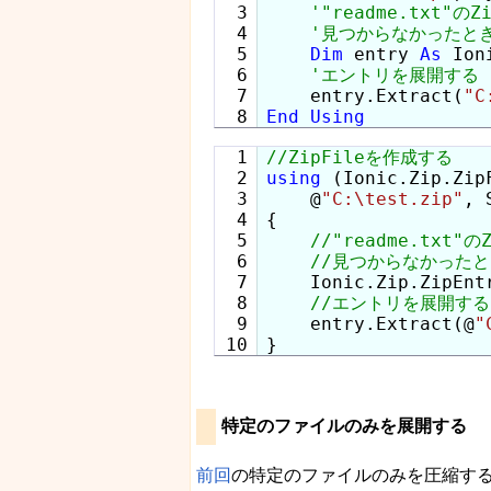
  3

  4

  5

Dim
 entry 
As
 Ion
  6

  7

    entry.Extract(
"C
End
Using
  1

  2

using
 (Ionic.Zip.Zip
  3

    @
"C:\test.zip"
, 
  4

{

  5

  6

  7

    Ionic.Zip.ZipEnt
  8

  9

    entry.Extract(@
"
}
特定のファイルのみを展開する
前回
の特定のファイルのみを圧縮する方法で紹