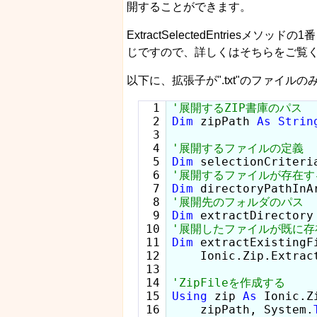
開することができます。
ExtractSelectedEntriesメソ
じですので、詳しくはそちらをご覧
以下に、拡張子が".txt"のファイル
  1

  2

Dim
 zipPath 
As
Strin
  3

  4

  5

Dim
 selectionCriteri
  6

  7

Dim
 directoryPathInA
  8

  9

Dim
 extractDirectory
 10

 11

Dim
 extractExistingF
 12

    Ionic.Zip.Extrac
 13

 14

 15

Using
 zip 
As
 Ionic.Z
 16

    zipPath, System.