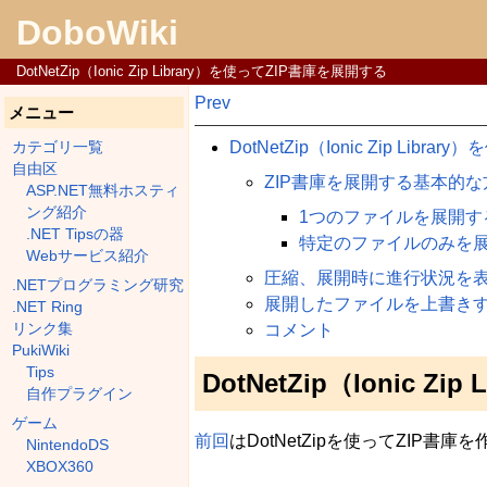
DoboWiki
DotNetZip（Ionic Zip Library）を使ってZIP書庫を展開する
Prev
メニュー
DotNetZip（Ionic Zip Lib
カテゴリ一覧
自由区
ZIP書庫を展開する基本的な
ASP.NET無料ホスティ
ング紹介
1つのファイルを展開す
.NET Tipsの器
特定のファイルのみを
Webサービス紹介
圧縮、展開時に進行状況を
.NETプログラミング研究
展開したファイルを上書き
.NET Ring
リンク集
コメント
PukiWiki
Tips
DotNetZip（Ionic 
自作プラグイン
ゲーム
前回
はDotNetZipを使ってZIP
NintendoDS
XBOX360