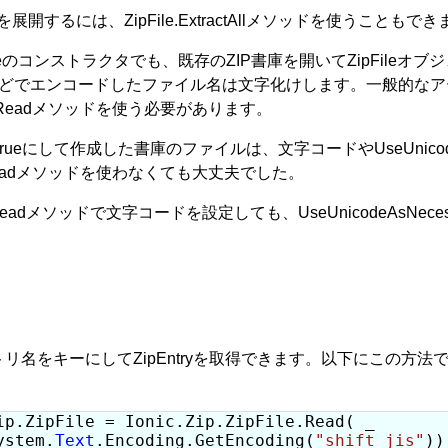
するには、ZipFile.ExtractAllメソッドを使うこともでき
ZipFileのコンストラクタでも、既存のZIP書庫を開いてZipFi
ISなどでエンコードしたファイル名は文字化けします。一般的なアーカ
e.Readメソッドを使う必要があります。
saryをtrueにして作成した書庫のファイルは、文字コードやUseUni
.Readメソッドを使わなくても大丈夫でした。
dメソッドで文字コードを設定しても、UseUnicodeAsNece
トリ名をキーにしてZipEntryを取得できます。以下にこの方法でフ
ip.ZipFile = Ionic.Zip.ZipFile.Read( _

ystem.
Text
.Encoding.GetEncoding(
"shift_jis"
))
