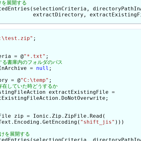
tedEntries(selectionCriteria, directoryPathInA
:\test.zip"
;

eria = @
"*.txt"
InArchive = 
null
ory = @
"C:\temp"
stingFileAction extractExistingFile =

tExistingFileAction.DoNotOverwrite;

File zip = Ionic.Zip.ZipFile.Read(

Text.Encoding.GetEncoding(
"shift_jis"
)))

tedEntries(selectionCriteria, directoryPathInA