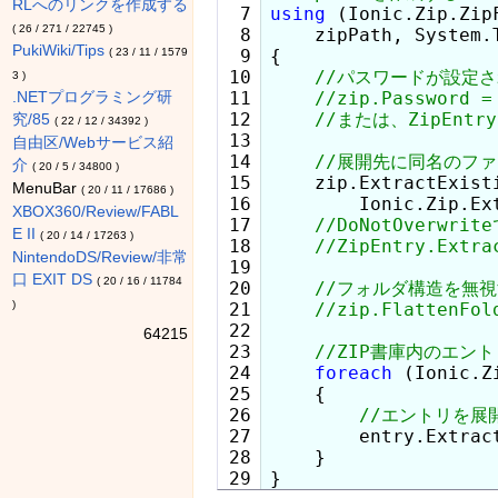
RLへのリンクを作成する
  7

using
 (Ionic.Zip.Zip
(
26
/
271
/
22745
)
  8

    zipPath, System.
PukiWiki/Tips
(
23
/
11
/
1579
  9

{

 10

3
)
 11

.NETプログラミング研
 12

究/85
(
22
/
12
/
34392
)
 13

自由区/Webサービス紹
 14

介
(
20
/
5
/
34800
)
 15

    zip.ExtractExisti
MenuBar
(
20
/
11
/
17686
)
 16

        Ionic.Zip.Ex
XBOX360/Review/FABL
 17

E II
(
20
/
14
/
17263
)
 18

NintendoDS/Review/非常
 19

口 EXIT DS
(
20
/
16
/
11784
 20

)
 21

 22

64215
 23

 24

foreach
 (Ionic.Z
 25

    {

 26

 27

        entry.Extract
 28

    }

}