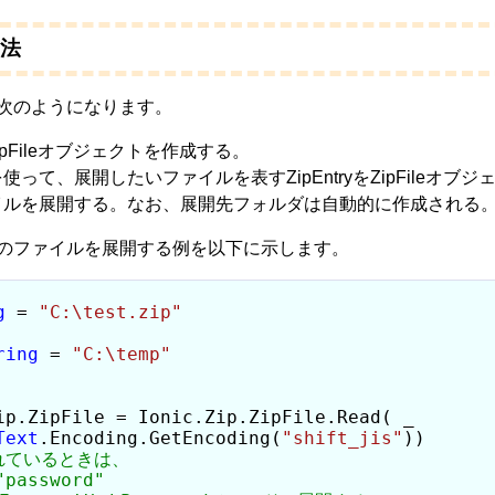
方法
、次のようになります。
てZipFileオブジェクトを作成する。
ンデクサを使って、展開したいファイルを表すZipEntryをZipFileオ
ソッドでファイルを展開する。なお、展開先フォルダは自動的に作成される
てのファイルを展開する例を以下に示します。
g
 = 
"C:\test.zip"
ring
 = 
"C:\temp"
ip.ZipFile = Ionic.Zip.ZipFile.Read( _

Text
.Encoding.GetEncoding(
"shift_jis"
))
