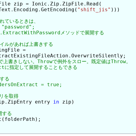
File zip = Ionic.Zip.ZipFile.Read(

Text.Encoding.GetEncoding(
"shift_jis"
)))

ngFile =

tractExistingFileAction.OverwriteSilently;

ip.ZipEntry entry 
in
 zip)

(folderPath);
