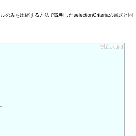
ファイルのみを圧縮する方法で説明したselectionCriteriaの書式と同

