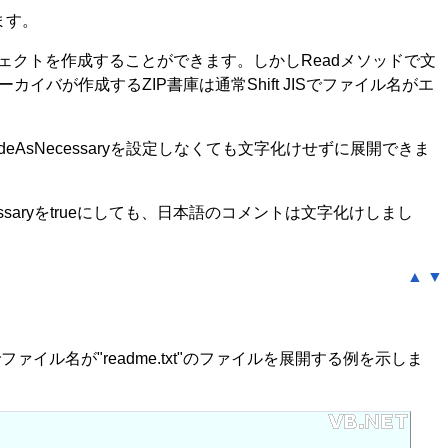
ます。
leオブジェクトを作成することができます。しかしReadメソッドで文
イバが作成するZIP書庫は通常Shift JISでファイル名がエ
codeAsNecessaryを設定しなくても文字化けせずに展開できま
ssaryをtrueにしても、日本語のコメントは文字化けしまし
▲
▼
ァイル名が"readme.txt"のファイルを展開する例を示しま