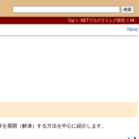
Top
>
.NETプログラミング研究
> 94
Next
ZIP書庫を展開（解凍）する方法を中心に紹介します。
▲
▼