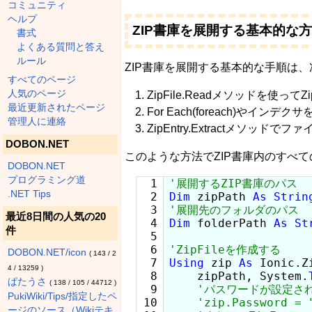
コミュニティ
ヘルプ
ZIP書庫を展開する基本的な
書式
よくある質問と答え
ルール
ZIP書庫を展開する基本的な手順は
すべてのページ
人気のページ
ZipFile.Readメソッドを使っ
最近更新されたページ
For Each(foreach)やイ
管理人に連絡
ZipEntry.Extractメ
DOBON.NET
このような方法でZIP書庫内のすべ
DOBON.NET
プログラミング道
  1

.NET Tips
  2

Dim
 zipPath 
As
Strin
  3

最近8日間の人気の20
  4

Dim
 folderPath 
As
St
件
  5

  6

DOBON.NET/icon
(
143
/
2
  7

Using
 zip 
As
 Ionic.Z
4
/
13259
)
  8

    zipPath, System.
ぱたうさ
(
138
/
105
/
44712
)
  9

PukiWiki/Tips/指定したペ
 10

ージのソース（Wikiテキ