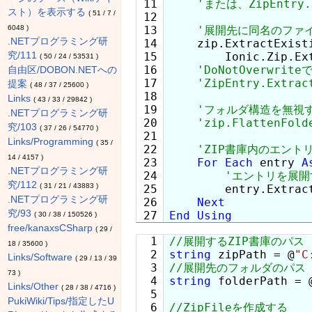
 11

スト）を表示する
(
51
/
7
/
 12

6048
)
 13

.NETプログラミング研
 14

    zip.ExtractExisti
究/111
 15

        Ionic.Zip.Ex
(
50
/
24
/
53531
)
 16

自由区/DOBON.NETへの
 17

提案
(
48
/
37
/
25600
)
 18

Links
(
43
/
33
/
29842
)
 19

.NETプログラミング研
 20

究/103
(
37
/
26
/
54770
)
 21

Links/Programming
(
35
/
 22

14
/
4157
)
 23

For
Each
 entry 
A
.NETプログラミング研
 24

究/112
(
31
/
21
/
43883
)
 25

        entry.Extract
.NETプログラミング研
 26

Next
究/93
End
Using
(
30
/
38
/
150526
)
free/kanaxsCSharp
(
29
/
  1

18
/
35600
)
  2

string
 zipPath = @
"C
Links/Software
(
29
/
13
/
39
  3

73
)
  4

string
 folderPath = 
Links/Other
(
28
/
38
/
4716
)
  5

PukiWiki/Tips/指定したU
  6
