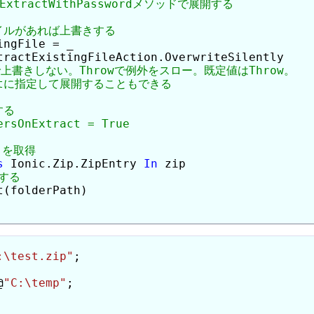
ngFile = _

tractExistingFileAction.OverwriteSilently

s
 Ionic.Zip.ZipEntry 
In
 zip

(folderPath)

:\test.zip"
@
"C:\temp"
;
