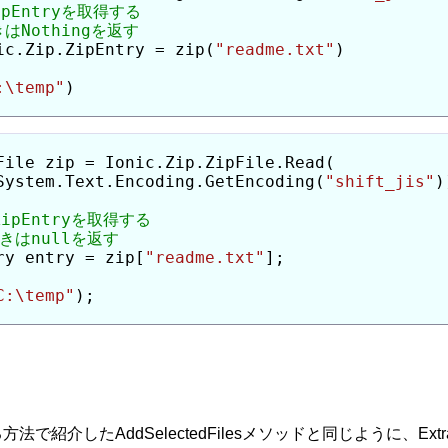
ic.Zip.ZipEntry = zip(
"readme.txt"
)

:\temp"
File zip = Ionic.Zip.ZipFile.Read(

System.Text.Encoding.GetEncoding(
"shift_jis"
)
ry entry = zip[
"readme.txt"
];

C:\temp"
);

介したAddSelectedFilesメソッドと同じように、Extra