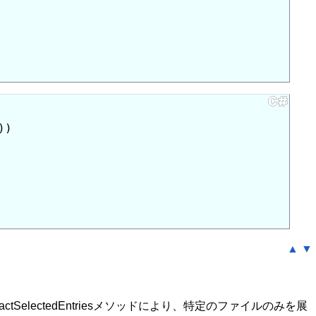
))

▲
▼
ctSelectedEntriesメソッドにより、特定のファイルのみを展