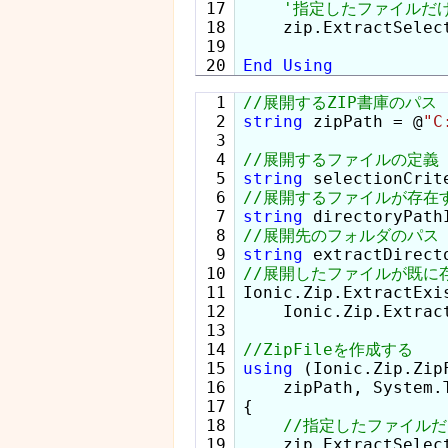
 17

 18

    zip.ExtractSelec
 19

End
Using
  1

  2

string
 zipPath = @
"C
  3

  4

  5

string
 selectionCrit
  6

  7

string
 directoryPath
  8

  9

string
 extractDirect
 10

 11

Ionic.Zip.ExtractExi
 12

    Ionic.Zip.Extrac
 13

 14

 15

using
 (Ionic.Zip.Zip
 16

    zipPath, System.
 17

{

 18

 19

    zip.ExtractSelec