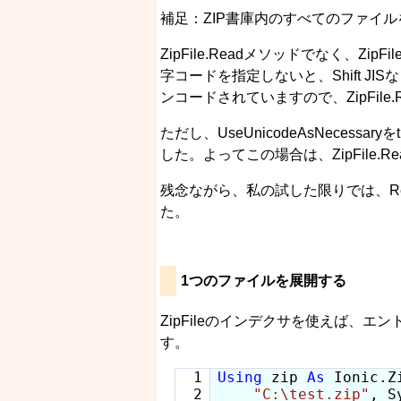
補足：ZIP書庫内のすべてのファイルを展開
ZipFile.Readメソッドでなく、
字コードを指定しないと、Shift J
ンコードされていますので、ZipFil
ただし、UseUnicodeAsNeces
した。よってこの場合は、ZipFile
残念ながら、私の試した限りでは、Rea
た。
1つのファイルを展開する
ZipFileのインデクサを使えば、エン
す。
  1

Using
 zip 
As
 Ionic.Z
  2

"C:\test.zip"
, S