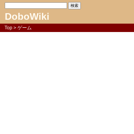
DoboWiki
Top
> ゲーム