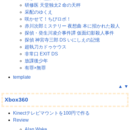
研修医 天堂独太2 命の天秤
采配のゆくえ
咲かせて！ちびロボ！
赤川次郎ミステリー 夜想曲 本に招かれた殺人
探偵・癸生川凌介事件譚 仮面幻影殺人事件
探偵 神宮寺三郎 DS いにしえの記憶
超執刀カドゥケウス
非常口 EXIT DS
放課後少年
有罪×無罪
template
▲
▼
Xbox360
Kinectテレビマウントを100円で作る
Review
Alan Wake