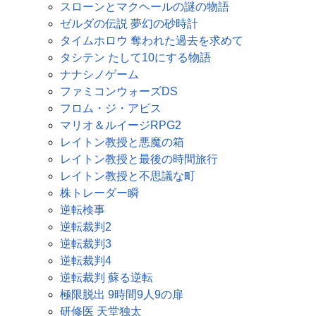
スローンとマクヘールの謎の物語
ゼルダの伝説 夢幻の砂時計
タイムホロウ 奪われた過去を求めて
タシテン たして10にする物語
ナナシノゲーム
ファミコンウォーズDS
フロム・ジ・アビス
マリオ＆ルイージRPG2
レイトン教授と悪魔の箱
レイトン教授と最後の時間旅行
レイトン教授と不思議な町
株トレーダー瞬
逆転検事
逆転裁判2
逆転裁判3
逆転裁判4
逆転裁判 蘇る逆転
極限脱出 9時間9人9の扉
研修医 天堂独太