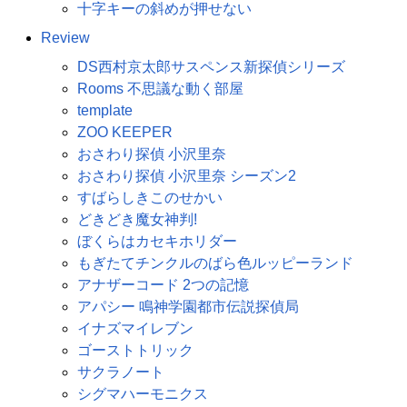
十字キーの斜めが押せない
Review
DS西村京太郎サスペンス新探偵シリーズ
Rooms 不思議な動く部屋
template
ZOO KEEPER
おさわり探偵 小沢里奈
おさわり探偵 小沢里奈 シーズン2
すばらしきこのせかい
どきどき魔女神判!
ぼくらはカセキホリダー
もぎたてチンクルのばら色ルッピーランド
アナザーコード 2つの記憶
アパシー 鳴神学園都市伝説探偵局
イナズマイレブン
ゴーストトリック
サクラノート
シグマハーモニクス