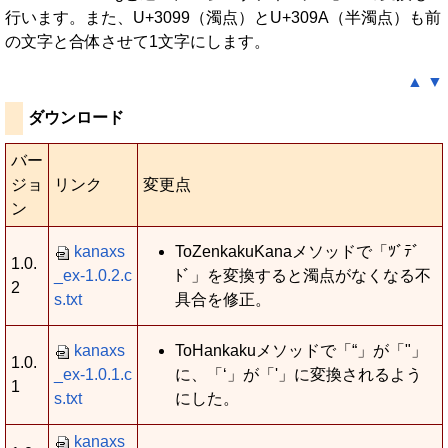
行います。また、U+3099（濁点）とU+309A（半濁点）も前
の文字と合体させて1文字にします。
▲
▼
ダウンロード
バー
ジョ
リンク
変更点
ン
kanaxs
ToZenkakuKanaメソッドで「ﾂﾞﾃﾞ
1.0.
_ex-1.0.2.c
ﾄﾞ」を変換すると濁点がなくなる不
2
s.txt
具合を修正。
kanaxs
ToHankakuメソッドで「“」が「"」
1.0.
_ex-1.0.1.c
に、「‘」が「'」に変換されるよう
1
s.txt
にした。
kanaxs