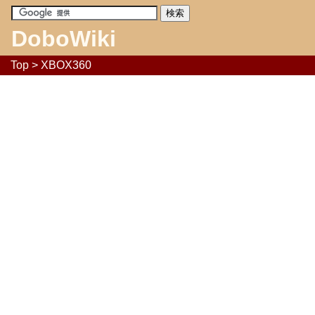
DoboWiki
Top
> XBOX360