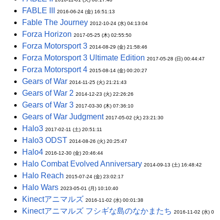
FABLE III
2016-06-24 (金) 16:51:13
Fable The Journey
2012-10-24 (水) 04:13:04
Forza Horizon
2017-05-25 (木) 02:55:50
Forza Motorsport 3
2014-08-29 (金) 21:58:46
Forza Motorsport 3 Ultimate Edition
2017-05-28 (日) 00:44:47
Forza Motorsport 4
2015-08-14 (金) 00:20:27
Gears of War
2014-11-25 (火) 21:21:43
Gears of War 2
2014-12-23 (火) 22:26:26
Gears of War 3
2017-03-30 (木) 07:36:10
Gears of War Judgment
2017-05-02 (火) 23:21:30
Halo3
2017-02-11 (土) 20:51:11
Halo3 ODST
2014-08-26 (火) 20:25:47
Halo4
2016-12-30 (金) 20:46:44
Halo Combat Evolved Anniversary
2014-09-13 (土) 16:48:42
Halo Reach
2015-07-24 (金) 23:02:17
Halo Wars
2023-05-01 (月) 10:10:40
Kinectアニマルズ
2016-11-02 (水) 00:01:38
Kinectアニマルズ フシギな島のなかまたち
2016-11-02 (水) 0