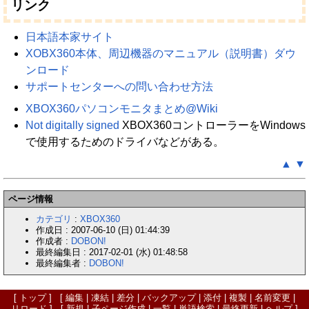
リンク
日本語本家サイト
XOBX360本体、周辺機器のマニュアル（説明書）ダウ
ンロード
サポートセンターへの問い合わせ方法
XBOX360パソコンモニタまとめ@Wiki
Not digitally signed
XBOX360コントローラーをWindows
で使用するためのドライバなどがある。
▲
▼
ページ情報
カテゴリ
:
XBOX360
作成日 : 2007-06-10 (日) 01:44:39
作成者 :
DOBON!
最終編集日 : 2017-02-01 (水) 01:48:58
最終編集者 :
DOBON!
[
トップ
] [
編集
|
凍結
|
差分
|
バックアップ
|
添付
|
複製
|
名前変更
|
リロード
] [
新規
|
子ページ作成
|
一覧
|
単語検索
|
最終更新
|
ヘルプ
]