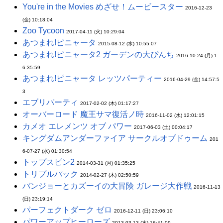
You're in the Movies めざせ！ムービースター
2016-12-23
(金) 10:18:04
Zoo Tycoon
2017-04-11 (火) 10:29:04
あつまれ!ピニャータ
2015-08-12 (水) 10:55:07
あつまれ!ピニャータ2 ガーデンの大ぴんち
2016-10-24 (月) 1
6:35:59
あつまれ!ピニャータ レッツパーティー
2016-04-29 (金) 14:57:5
3
エブリパーティ
2017-02-02 (木) 01:17:27
オーバーロード 魔王サマ復活ノ時
2016-11-02 (水) 12:01:15
カメオ エレメンツ オブ パワー
2017-06-03 (土) 00:04:17
キングダムアンダーファイア サークルオブドゥーム
201
6-07-27 (水) 01:30:54
トップスピン2
2014-03-31 (月) 01:35:25
トリプルパック
2014-02-27 (木) 02:50:59
バンジョーとカズーイの大冒険 ガレージ大作戦
2016-11-13
(日) 23:19:14
パーフェクトダーク ゼロ
2016-12-11 (日) 23:06:10
パワーアップヒーローズ
2013-03-13 (水) 16:41:09