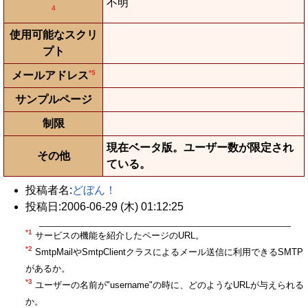
不明
4
使用可能なスクリ
プト
*5
メールアドレス
サンプルページ
制限
現在ベータ版。ユーザー数が限定され
その他
ている。
投稿者名:
どぼん！
投稿日:2006-06-29 (木) 01:12:25
*1
サービスの機能を紹介したページのURL。
*2
SmtpMailやSmtpClientクラスによるメール送信に利用できるSMTP
があるか。
*3
ユーザーの名前が"username"の時に、どのようなURLが与えられる
か。