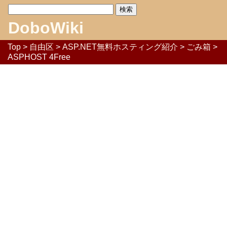
DoboWiki
Top
>
自由区
>
ASP.NET無料ホスティング紹介
>
ごみ箱
>
ASPHOST 4Free