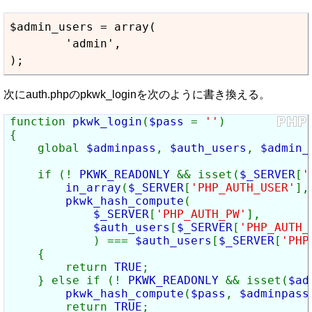
$admin_users = array(

	'admin',

);
次にauth.phpのpkwk_loginを次のように書き換える。
function 
pkwk_login
(
$pass 
= 
''
)

{

    global 
$adminpass
, 
$auth_users
, 
$admin_
    if (! 
PKWK_READONLY 
&& isset(
$_SERVER
[
'
in_array
(
$_SERVER
[
'PHP_AUTH_USER'
],
pkwk_hash_compute
(

$_SERVER
[
'PHP_AUTH_PW'
],

$auth_users
[
$_SERVER
[
'PHP_AUTH_
            ) === 
$auth_users
[
$_SERVER
[
'PHP
    {

        return 
TRUE
;

    } else if (! 
PKWK_READONLY 
&& isset(
$ad
pkwk_hash_compute
(
$pass
, 
$adminpass
        return 
TRUE
;
