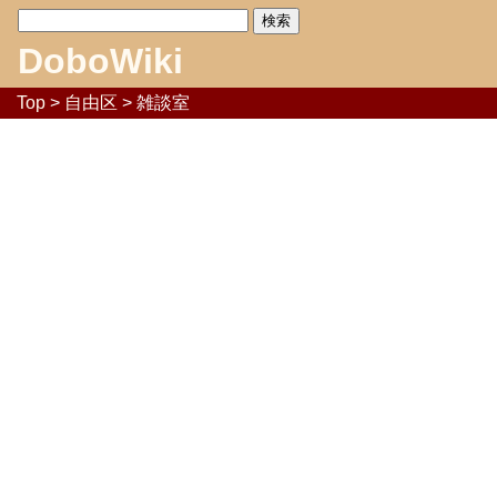
DoboWiki
Top
>
自由区
> 雑談室