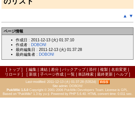
のリスト
▲
▼
ページ情報
作成日 : 2011-12-13 (火) 01:37:10
作成者 :
DOBON!
最終編集日 : 2011-12-13 (火) 01:37:28
最終編集者 :
DOBON!
[
トップ
] [
編集
|
凍結
|
差分
|
バックアップ
|
添付
|
複製
|
名前変更
|
リロード
] [
新規
|
子ページ作成
|
一覧
|
単語検索
|
最終更新
|
ヘルプ
]
Last-modified: 2011-12-13 (火) 01:37:28 (5352d)
Site admin:
DOBON!
PukiWiki 1.5.0
Copyright © 2001-2006
PukiWiki Developers Team
. License is
GPL
.
Based on "PukiWiki" 1.3 by
yu-ji
. Powered by PHP 5.6.40. HTML convert time: 0.011 sec.