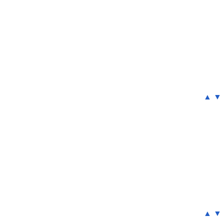
▲
▼
▲
▼