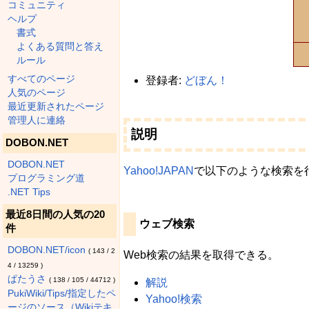
コミュニティ
ヘルプ
書式
よくある質問と答え
ルール
すべてのページ
登録者:
どぼん！
人気のページ
最近更新されたページ
管理人に連絡
説明
DOBON.NET
DOBON.NET
Yahoo!JAPAN
で以下のような検索を
プログラミング道
.NET Tips
最近8日間の人気の20
ウェブ検索
件
DOBON.NET/icon
(
143
/
2
Web検索の結果を取得できる。
4
/
13259
)
ぱたうさ
(
138
/
105
/
44712
)
解説
PukiWiki/Tips/指定したペ
Yahoo!検索
ージのソース（Wikiテキ