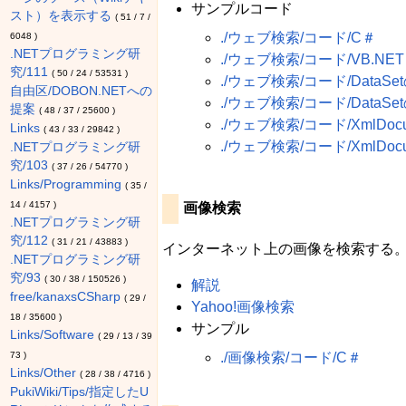
サンプルコード
スト）を表示する
(
51
/
7
/
./ウェブ検索/コード/C＃
6048
)
.NETプログラミング研
./ウェブ検索/コード/VB.NET
究/111
(
50
/
24
/
53531
)
./ウェブ検索/コード/Data
自由区/DOBON.NETへの
./ウェブ検索/コード/DataS
提案
(
48
/
37
/
25600
)
./ウェブ検索/コード/XmlDoc
Links
(
43
/
33
/
29842
)
./ウェブ検索/コード/XmlDocu
.NETプログラミング研
究/103
(
37
/
26
/
54770
)
Links/Programming
(
35
/
14
/
4157
)
画像検索
.NETプログラミング研
究/112
(
31
/
21
/
43883
)
インターネット上の画像を検索する
.NETプログラミング研
究/93
(
30
/
38
/
150526
)
解説
free/kanaxsCSharp
(
29
/
Yahoo!画像検索
18
/
35600
)
サンプル
Links/Software
(
29
/
13
/
39
73
)
./画像検索/コード/C＃
Links/Other
(
28
/
38
/
4716
)
PukiWiki/Tips/指定したU