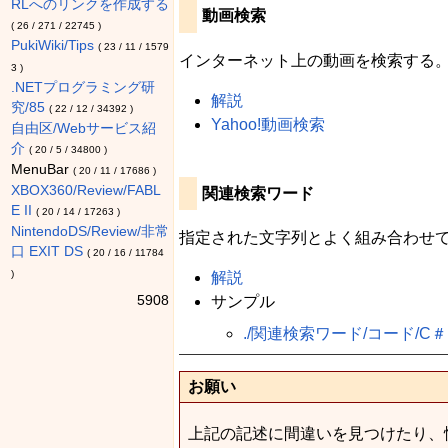
RLへのリンクを作成する
動画検索
(
26
/
271
/
22745
)
PukiWiki/Tips
(
23
/
11
/
1579
インターネット上の動画を検索する
3
)
.NETプログラミング研
解説
究/85
(
22
/
12
/
34392
)
Yahoo!動画検索
自由区/Webサービス紹
介
(
20
/
5
/
34800
)
MenuBar
(
20
/
11
/
17686
)
XBOX360/Review/FABL
関連検索ワード
E II
(
20
/
14
/
17263
)
NintendoDS/Review/非常
指定された文字列とよく組み合わせ
口 EXIT DS
(
20
/
16
/
11784
)
解説
5908
サンプル
./関連検索ワード/コード/C＃
お願い
上記の記述に間違いを見つけたり、