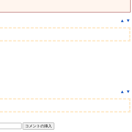
▲
▼
▲
▼