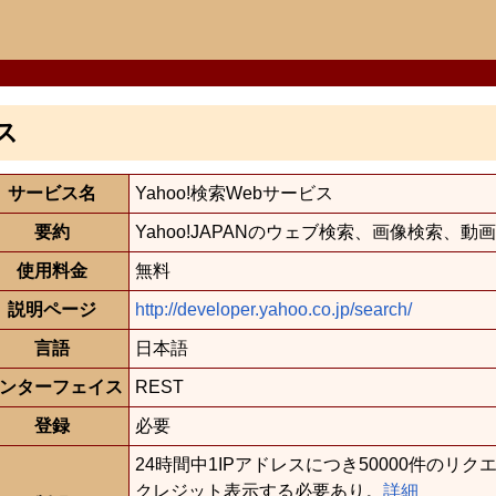
ス
サービス名
Yahoo!検索Webサービス
要約
Yahoo!JAPANのウェブ検索、画像検索、
使用料金
無料
説明ページ
http://developer.yahoo.co.jp/search/
言語
日本語
ンターフェイス
REST
登録
必要
24時間中1IPアドレスにつき50000件のリク
クレジット表示する必要あり。
詳細