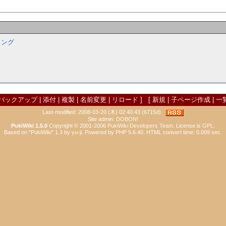
ミング
バックアップ
|
添付
|
複製
|
名前変更
|
リロード
] [
新規
|
子ページ作成
|
一
Last-modified: 2008-03-20 (木) 02:40:43 (6715d)
Site admin:
DOBON!
PukiWiki 1.5.0
Copyright © 2001-2006
PukiWiki Developers Team
. License is
GPL
.
Based on "PukiWiki" 1.3 by
yu-ji
. Powered by PHP 5.6.40. HTML convert time: 0.009 sec.