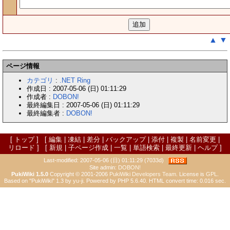
▲
▼
ページ情報
カテゴリ
:
.NET Ring
作成日 : 2007-05-06 (日) 01:11:29
作成者 :
DOBON!
最終編集日 : 2007-05-06 (日) 01:11:29
最終編集者 :
DOBON!
[
トップ
] [
編集
|
凍結
|
差分
|
バックアップ
|
添付
|
複製
|
名前変更
|
リロード
] [
新規
|
子ページ作成
|
一覧
|
単語検索
|
最終更新
|
ヘルプ
]
Last-modified: 2007-05-06 (日) 01:11:29 (7033d)
Site admin:
DOBON!
PukiWiki 1.5.0
Copyright © 2001-2006
PukiWiki Developers Team
. License is
GPL
.
Based on "PukiWiki" 1.3 by
yu-ji
. Powered by PHP 5.6.40. HTML convert time: 0.016 sec.