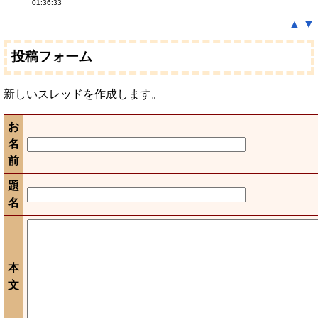
01:36:33
▲
▼
投稿フォーム
新しいスレッドを作成します。
お
名
前
題
名
本
文