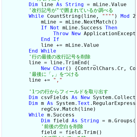
Dim
 line 
As
String
 = mLine.Value

While
 CountString(line, 
""
""
) 
Mod
 2
            mLine = mLine.NextMatch()

If
Not
 mLine.Success 
Then
Throw
New
 ApplicationExcept
End
If
            line += mLine.Value

End
While
        line = line.TrimEnd( _

New
Char
() {ControlChars.Cr, Con
        line += 
","
Dim
 csvFields 
As
New
 System.Collect
Dim
 m 
As
 System.
Text
.RegularExpress
            regCsv.Match(line)

While
 m.Success

Dim
 field 
As
String
 = m.Groups(1
            field = field.Trim()
