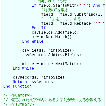
If
 field.StartsWith(
""
""
) 
And
 f
                field = field.Substring(1, f
                field = field.Replace(
""
""
"
End
If
            csvFields.Add(field)

            m = m.NextMatch()

End
While
        csvFields.TrimToSize()

        csvRecords.Add(csvFields)

        mLine = mLine.NextMatch()

End
While
    csvRecords.TrimToSize()

Return
End
Function