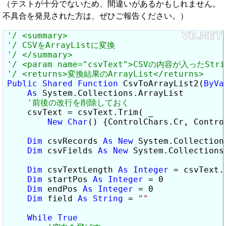
（テストが十分でないため、間違いがあるかもしれません。
不具合を発見された方は、ぜひご報告ください。）
Public
Shared
Function
 CsvToArrayList2(
ByVa
As
 System.Collections.ArrayList

    csvText = csvText.Trim( _

New
Char
() {ControlChars.Cr, Control
Dim
 csvRecords 
As
New
 System.Collections
Dim
 csvFields 
As
New
 System.Collections.
Dim
 csvTextLength 
As
Integer
 = csvText.L
Dim
 startPos 
As
Integer
 = 0

Dim
 endPos 
As
Integer
 = 0

Dim
 field 
As
String
 = 
""
While
True