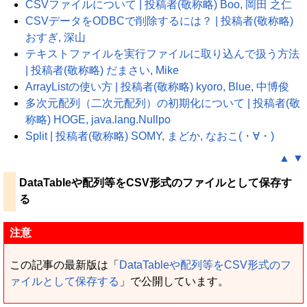
CSVファイルについて | 投稿者(敬称略) Boo, 岡田 之仁
CSVデータをODBCで削除するには？ | 投稿者(敬称略)
おすぎ, 深山
テキストファイルを実行ファイルに取り込んで扱う方法
| 投稿者(敬称略) だまさい, Mike
ArrayListの使い方 | 投稿者(敬称略) kyoro, Blue, 中博俊
多次元配列（二次元配列）の初期化について | 投稿者(敬
称略) HOGE, java.lang.Nullpo
Split | 投稿者(敬称略) SOMY, まどか, なおこ(・∀・)
▲
▼
DataTableや配列等をCSV形式のファイルとして保存す
る
注意
この記事の最新版は「
DataTableや配列等をCSV形式のフ
ァイルとして保存する
」で公開しています。