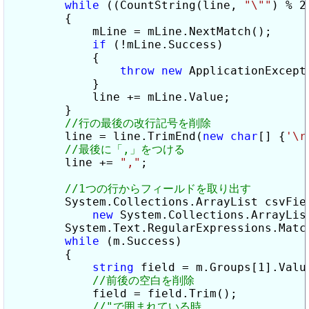
while
 ((CountString(line, 
"\""
) % 2
        {

            mLine = mLine.NextMatch();

if
 (!mLine.Success)

            {

throw
new
 ApplicationExcept
            }

            line += mLine.Value;

        }

        line = line.TrimEnd(
new
char
[] {
'\r
        line += 
","
;

        System.Collections.ArrayList csvFiel
new
 System.Collections.ArrayList
        System.Text.RegularExpressions.Match
while
 (m.Success)

        {

string
 field = m.Groups[1].Value
            field = field.Trim();
