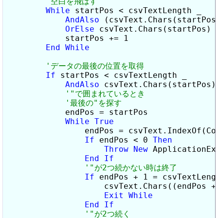
While
 startPos < csvTextLength _

AndAlso
 (csvText.Chars(startPos
OrElse
 csvText.Chars(startPos) 
            startPos += 1

End
While
If
 startPos < csvTextLength _

AndAlso
 csvText.Chars(startPos)
            endPos = startPos

While
True
                endPos = csvText.IndexOf(Con
If
 endPos < 0 
Then
Throw
New
 ApplicationEx
End
If
If
 endPos + 1 = csvTextLeng
                    csvText.Chars((endPos +
Exit
While
End
If