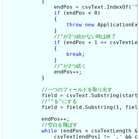
            {

                endPos = csvText.IndexOf(
'"
if
 (endPos < 0)

                {

throw
new
 ApplicationEx
                }

if
 (endPos + 1 == csvTextLe
                {

break
;

                }

                endPos++;

            }

            field = csvText.Substring(startP
            field = field.Substring(1, fiel
            endPos++;

while
 (endPos < csvTextLength &&
                csvText[endPos] != 
','
 && c