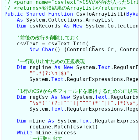
Public
Shared
Function
 CsvToArrayList1(
ByVa
As
 System.Collections.ArrayList

Dim
 csvRecords 
As
New
 System.Collections
    csvText = csvText.Trim( _

New
Char
() {ControlChars.Cr, Control
Dim
 regLine 
As
New
 System.
Text
.RegularE
"^.*(?:\n|$)"
, _

        System.
Text
.RegularExpressions.Rege
Dim
 regCsv 
As
New
 System.
Text
.RegularEx
"\s*("
"(?:[^"
"]|"
""
")*"
"|[^,]*)\s*,
        System.
Text
.RegularExpressions.Regex
Dim
 mLine 
As
 System.
Text
.RegularExpress
        regLine.Match(csvText)

While
 mLine.Success
