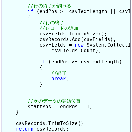
if
 (endPos >= csvTextLength || csvT
        {

            csvFields.TrimToSize();

            csvRecords.Add(csvFields);

            csvFields = 
new
 System.Collecti
                csvFields.Count);

if
 (endPos >= csvTextLength)

            {

break
;

            }

        }

        startPos = endPos + 1;

    }

    csvRecords.TrimToSize();

return
 csvRecords;
