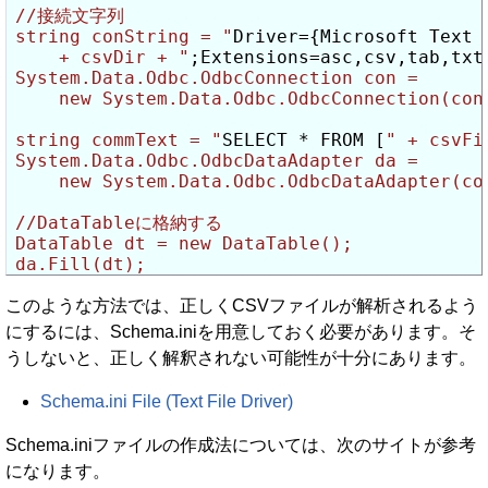
//接続文字列

string conString = "
Driver={Microsoft Text 
    + csvDir + "
;Extensions=asc,csv,tab,txt
System.Data.Odbc.OdbcConnection con =

    new System.Data.Odbc.OdbcConnection(conS
string commText = "
SELECT * FROM [
" + csvFi
System.Data.Odbc.OdbcDataAdapter da =

    new System.Data.Odbc.OdbcDataAdapter(com
//DataTableに格納する

DataTable dt = new DataTable();

da.Fill(dt);
このような方法では、正しくCSVファイルが解析されるよう
にするには、Schema.iniを用意しておく必要があります。そ
うしないと、正しく解釈されない可能性が十分にあります。
Schema.ini File (Text File Driver)
Schema.iniファイルの作成法については、次のサイトが参考
になります。