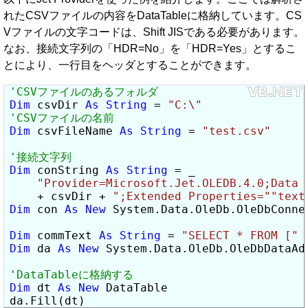
れたCSVファイルの内容をDataTableに格納しています。CS
Vファイルの文字コードは、Shift JISである必要があります。
なお、接続文字列の「HDR=No」を「HDR=Yes」とするこ
とにより、一行目をヘッダとすることができます。
Dim
 csvDir 
As
String
 = 
"C:\"
Dim
 csvFileName 
As
String
 = 
"test.csv"
Dim
 conString 
As
String
 = _

"Provider=Microsoft.Jet.OLEDB.4.0;Data 
    + csvDir + 
";Extended Properties="
"text
Dim
 con 
As
New
 System.Data.OleDb.OleDbConnec
Dim
 commText 
As
String
 = 
"SELECT * FROM ["
 
Dim
 da 
As
New
 System.Data.OleDb.OleDbDataAda
Dim
 dt 
As
New
 DataTable

da.Fill(dt)