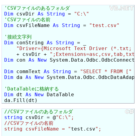
Dim
 csvDir 
As
String
 = 
"C:\"
Dim
 csvFileName 
As
String
 = 
"test.csv"
Dim
 conString 
As
String
 = _

"Driver={Microsoft Text Driver (*.txt; 
    + csvDir + 
";Extensions=asc,csv,tab,txt
Dim
 con 
As
New
 System.Data.Odbc.OdbcConnecti
Dim
 commText 
As
String
 = 
"SELECT * FROM ["
 
Dim
 da 
As
New
 System.Data.Odbc.OdbcDataAdapt
Dim
 dt 
As
New
 DataTable

da.Fill(dt)
string
 csvDir = @
"C:\";

//CSVファイルの名前

string csvFileName = "
test.csv
";
