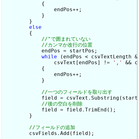
            {

                endPos++;

            }

        }

else
        {

            endPos = startPos;

while
 (endPos < csvTextLength &&
                csvText[endPos] != 
','
 && c
            {

                endPos++;

            }

            field = csvText.Substring(startP
            field = field.TrimEnd();

        }

        csvFields.Add(field);
