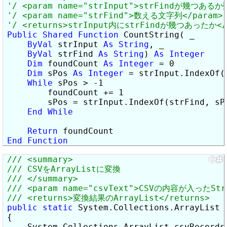
Public
Shared
Function
 CountString( _

ByVal
 strInput 
As
String
, _

ByVal
 strFind 
As
String
) 
As
Integer
Dim
 foundCount 
As
Integer
 = 0

Dim
 sPos 
As
Integer
 = strInput.IndexOf(s
While
 sPos > -1

        foundCount += 1

        sPos = strInput.IndexOf(strFind, sPo
End
While
Return
End
Function
public
static
 System.Collections.ArrayList 
{

    System.Collections.ArrayList csvRecords 