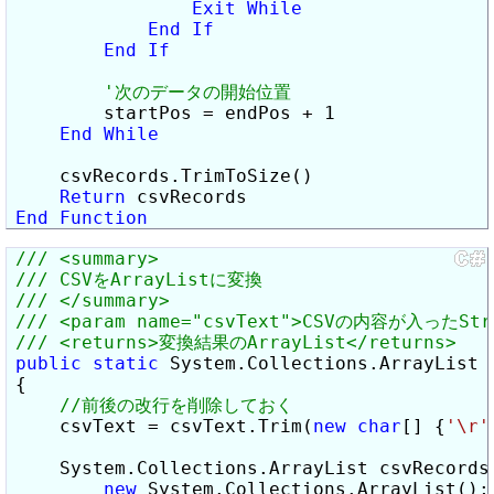
Exit
While
End
If
End
If
        startPos = endPos + 1

End
While
    csvRecords.TrimToSize()

Return
End
Function
public
static
 System.Collections.ArrayList 
{

    csvText = csvText.Trim(
new
char
[] {
'\r'
    System.Collections.ArrayList csvRecords 
new
 System.Collections.ArrayList();
