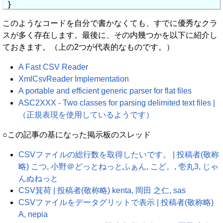
}
このようなコードを自分で書かなくても、すでに優秀なクラ
スが多く存在します。最後に、その内幾つかを以下に紹介し
ておきます。（上の2つが代表的なものです。）
A Fast CSV Reader
XmlCsvReader Implementation
A portable and efficient generic parser for flat files
ASC2XXX - Two classes for parsing delimited text files |
（正規表現を使用しているようです）
○この記事の基になった掲示板のスレッド
CSVファイルの総行数を取得したいです。 | 投稿者(敬称
略) こつ, 小野＠どっとねっとふぁん, こど。, 壱丸3, じゃ
んぬねっと
CSV箕荷 | 投稿者(敬称略) kenta, 岡田 之仁, sas
CSVファイルをデータグリットで表示 | 投稿者(敬称略)
A, nepia