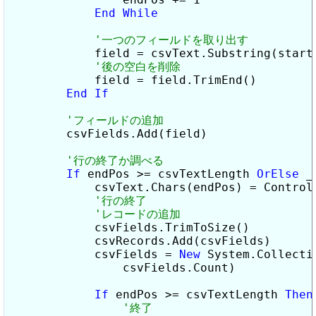
End
While
            field = csvText.Substring(startP
            field = field.TrimEnd()

End
If
        csvFields.Add(field)

If
 endPos >= csvTextLength 
OrElse
 _

            csvText.Chars(endPos) = Control
            csvFields.TrimToSize()

            csvRecords.Add(csvFields)

            csvFields = 
New
 System.Collecti
                csvFields.Count)

If
 endPos >= csvTextLength 
Then