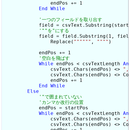
                endPos += 1

End
While
            field = csvText.Substring(startP
            field = field.Substring(1, field
                Replace(
""
""
""
, 
""
""
)

            endPos += 1

While
 endPos < csvTextLength 
An
                csvText.Chars(endPos) <> 
",
                csvText.Chars(endPos) <> Con
                endPos += 1

End
While
Else
            endPos = startPos

While
 endPos < csvTextLength 
An
                csvText.Chars(endPos) <> 
",
                csvText.Chars(endPos) <> Con
                endPos += 1
