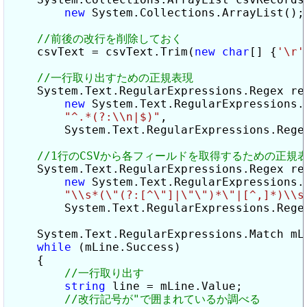
new
 System.Collections.ArrayList();

    csvText = csvText.Trim(
new
char
[] {
'\r'
    System.Text.RegularExpressions.Regex reg
new
 System.Text.RegularExpressions.R
"^.*(?:\\n|$)"
,

        System.Text.RegularExpressions.Regex
    System.Text.RegularExpressions.Regex reg
new
 System.Text.RegularExpressions.R
"\\s*(\"(?:[^\"]|\"\")*\"|[^,]*)\\s
        System.Text.RegularExpressions.Regex
    System.Text.RegularExpressions.Match mLi
while
 (mLine.Success)

    {

string
 line = mLine.Value;
