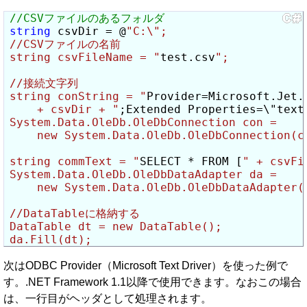
string
 csvDir = @
"C:\";

//CSVファイルの名前

string csvFileName = "
test.csv
";

//接続文字列

string conString = "
Provider=Microsoft.Jet.
    + csvDir + "
;Extended Properties=\"text
System.Data.OleDb.OleDbConnection con =

    new System.Data.OleDb.OleDbConnection(co
string commText = "
SELECT * FROM [
" + csvFi
System.Data.OleDb.OleDbDataAdapter da =

    new System.Data.OleDb.OleDbDataAdapter(c
//DataTableに格納する

DataTable dt = new DataTable();

da.Fill(dt);
次はODBC Provider（Microsoft Text Driver）を使った例で
す。.NET Framework 1.1以降で使用できます。なおこの場合
は、一行目がヘッダとして処理されます。