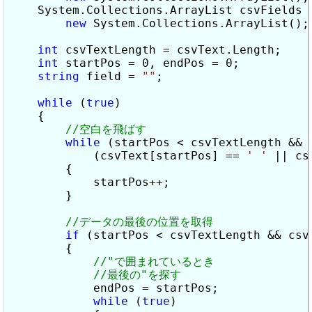
    System.Collections.ArrayList csvFields =
new
 System.Collections.ArrayList();

int
 csvTextLength = csvText.Length;

int
 startPos = 0, endPos = 0;

string
 field = 
""
;

while
 (
true
)

    {

while
 (startPos < csvTextLength &&

            (csvText[startPos] == 
' '
 || cs
        {

            startPos++;

        }

if
 (startPos < csvTextLength && csv
        {

            endPos = startPos;

while
 (
true
)
