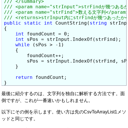
public
static
int
 CountString(
string
 strInp
{

int
 foundCount = 0;

int
 sPos = strInput.IndexOf(strFind);

while
 (sPos > -1)

    {

        foundCount++;

        sPos = strInput.IndexOf(strFind, sPo
    }

return
 foundCount;

}
最後に紹介するのは、文字列を独自に解析する方法です。面
倒ですが、これが一番速いかもしれません。
以下にその例を示します。使い方は先のCsvToArrayList1メソ
ッドと同じです。