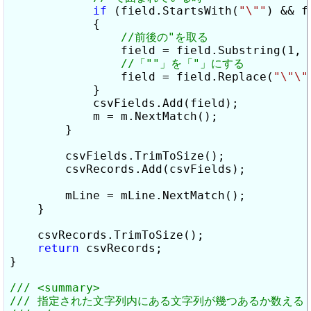
if
 (field.StartsWith(
"\""
) && f
            {

                field = field.Substring(1, f
                field = field.Replace(
"\"\"
            }

            csvFields.Add(field);

            m = m.NextMatch();

        }

        csvFields.TrimToSize();

        csvRecords.Add(csvFields);

        mLine = mLine.NextMatch();

    }

    csvRecords.TrimToSize();

return
 csvRecords;

}
