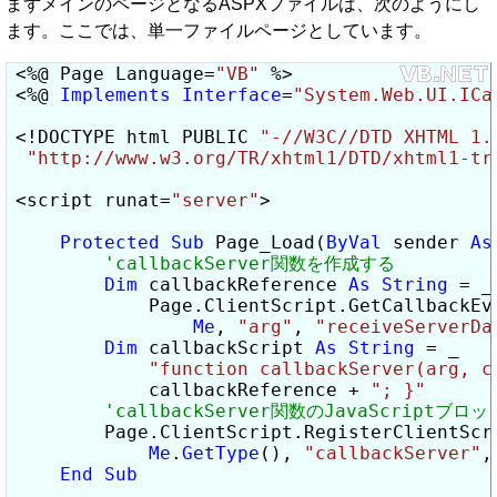
まずメインのページとなるASPXファイルは、次のようにし
ます。ここでは、単一ファイルページとしています。
<%@ Page Language=
"VB"
 %>

<%@ 
Implements
Interface
=
"System.Web.UI.ICa
<!DOCTYPE html PUBLIC 
"-//W3C//DTD XHTML 1.
"http://www.w3.org/TR/xhtml1/DTD/xhtml1-tr
<script runat=
"server"
>

Protected
Sub
 Page_Load(
ByVal
 sender 
As
Dim
 callbackReference 
As
String
 = _

            Page.ClientScript.GetCallbackEve
Me
, 
"arg"
, 
"receiveServerDa
Dim
 callbackScript 
As
String
 = _

"function callbackServer(arg, c
            callbackReference + 
"; }"
        Page.ClientScript.RegisterClientScri
Me
.
GetType
(), 
"callbackServer"
,
End
Sub