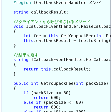
#region
 ICallbackEventHandler メンバ

string
 callbackResult;

void
 ICallbackEventHandler.RaiseCallbac
    {

int
 fee = 
this
.GetYoupackFee(
int
.Pa
this
.callbackResult = fee.ToString()
    }

string
 ICallbackEventHandler.GetCallback
    {

return
this
.callbackResult;

    }

public
int
 GetYoupackFee(
int
 packSize)

    {

if
 (packSize <= 60)

return
 600;

else
if
 (packSize <= 80)

return
 800;

else
if
 (packSize <= 100)
