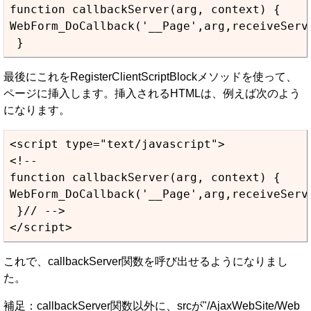
function callbackServer(arg, context) {

WebForm_DoCallback('__Page',arg,receiveServ
最後にこれをRegisterClientScriptBlockメソッドを使って、
ページに挿入します。挿入されるHTMLは、例えば次のよう
になります。
<script type="text/javascript">

<!--

function callbackServer(arg, context) {

WebForm_DoCallback('__Page',arg,receiveServ
 }// -->

これで、callbackServer関数を呼び出せるようになりまし
た。
補足：callbackServer関数以外に、srcが"/AjaxWebSite/Web