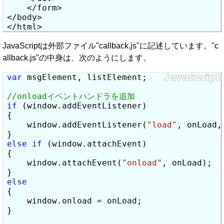
    </form>

</body>

</html>
JavaScriptは外部ファイル"callback.js"に記述しています。"c
allback.js"の中身は、次のようにします。
var
 msgElement, listElement;

if
 (window.addEventListener)

{

    window.addEventListener(
"load"
, onLoad,
else
if
 (window.attachEvent)

{

    window.attachEvent(
"onload"
, onLoad);

else
{

    window.onload = onLoad;

}
