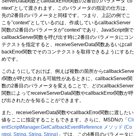
ServerData関数とcallbackError関数の2番目のパラメータ"co
ntext"として渡されます。このパラメータの指定の仕方は、
先の2番目のパラメータと同様です。つまり、上記の例でこ
こを"context"としているのは、作成しているcallbackServer
関数の2番目のパラメータが"context"であり、JavaScript側で
callbackServer関数を呼び出す時に2番目のパラメータにコン
テクストを指定すると、receiveServerData関数あるいはcall
backError関数でそのコンテクストを取得できるようにするた
めです。
このようにしておけば、例えば複数の箇所からcallbackServe
r関数が呼び出される可能性があるときに、callbackServer関
数の2番目のパラメータを変えることで、どのcallbackServer
関数によってreceiveServerData関数やcallbackError関数が呼
び出されたかを知ることができます。
また、receiveServerData関数やcallbackError関数に渡したい
値をここに指定することもできます。さらに、MSDNの「
Cli
entScriptManager.GetCallbackEventReference メソッド (Co
ntrol, String, String, String)
」では、この4番目のパラメータに