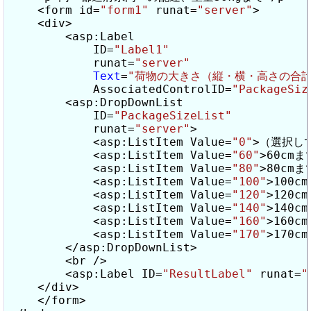
    <form id=
"form1"
 runat=
"server"
>

    <div>

        <asp:Label

            ID=
"Label1"
            runat=
"server"
Text
=
"荷物の大きさ（縦・横・高さの合計
            AssociatedControlID=
"PackageSiz
        <asp:DropDownList

            ID=
"PackageSizeList"
            runat=
"server"
>

            <asp:ListItem Value=
"0"
>（選択してく
            <asp:ListItem Value=
"60"
>60cmまで
            <asp:ListItem Value=
"80"
>80cmまで
            <asp:ListItem Value=
"100"
>100cm
            <asp:ListItem Value=
"120"
>120cm
            <asp:ListItem Value=
"140"
>140cm
            <asp:ListItem Value=
"160"
>160cm
            <asp:ListItem Value=
"170"
>170cm
        </asp:DropDownList>

        <br />

        <asp:Label ID=
"ResultLabel"
 runat=
"
    </div>

    </form>
