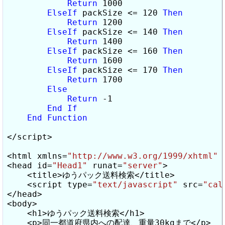
Return
 1000

ElseIf
 packSize <= 120 
Then
Return
 1200

ElseIf
 packSize <= 140 
Then
Return
 1400

ElseIf
 packSize <= 160 
Then
Return
 1600

ElseIf
 packSize <= 170 
Then
Return
 1700

Else
Return
 -1

End
If
End
Function
</script>

<html xmlns=
"http://www.w3.org/1999/xhtml"
 >
<head id=
"Head1"
 runat=
"server"
>

    <title>ゆうパック送料検索</title>

    <script type=
"text/javascript"
 src=
"cal
</head>

<body>

    <h1>ゆうパック送料検索</h1>

    <p>同一都道府県内への配達、重量30kgまで</p>
