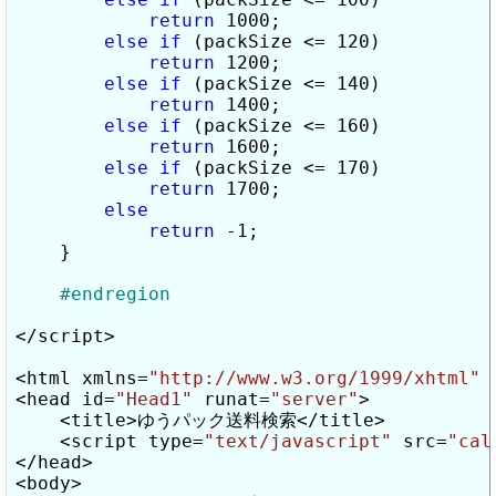
return
 1000;

else
if
 (packSize <= 120)

return
 1200;

else
if
 (packSize <= 140)

return
 1400;

else
if
 (packSize <= 160)

return
 1600;

else
if
 (packSize <= 170)

return
 1700;

else
return
 -1;

    }

#endregion
</script>

<html xmlns=
"http://www.w3.org/1999/xhtml"
 >
<head id=
"Head1"
 runat=
"server"
>

    <title>ゆうパック送料検索</title>

    <script type=
"text/javascript"
 src=
"cal
</head>

<body>
