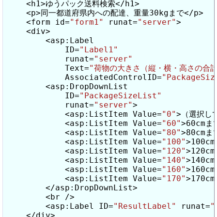
    <h1>ゆうパック送料検索</h1>

    <p>同一都道府県内への配達、重量30kgまで</p>

    <form id=
"form1"
 runat=
"server"
>

    <div>

        <asp:Label

            ID=
"Label1"
            runat=
"server"
            Text=
"荷物の大きさ（縦・横・高さの合計
            AssociatedControlID=
"PackageSiz
        <asp:DropDownList

            ID=
"PackageSizeList"
            runat=
"server"
>

            <asp:ListItem Value=
"0"
>（選択してく
            <asp:ListItem Value=
"60"
>60cmまで
            <asp:ListItem Value=
"80"
>80cmまで
            <asp:ListItem Value=
"100"
>100cm
            <asp:ListItem Value=
"120"
>120cm
            <asp:ListItem Value=
"140"
>140cm
            <asp:ListItem Value=
"160"
>160cm
            <asp:ListItem Value=
"170"
>170cm
        </asp:DropDownList>

        <br />

        <asp:Label ID=
"ResultLabel"
 runat=
"
    </div>
