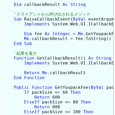
Dim
 callbackResult 
As
String
Sub
 RaiseCallbackEvent(
ByVal
 eventArgum
Implements
 System.Web.UI.ICallbackE
Dim
 fee 
As
Integer
 = 
Me
.GetYoupackF
Me
.callbackResult = fee.ToString()

End
Sub
Function
 GetCallbackResult() 
As
String
 _
Implements
 System.Web.UI.ICallbackE
Return
Me
.callbackResult

End
Function
Public
Function
 GetYoupackFee(
ByVal
 pac
If
 packSize <= 60 
Then
Return
 600

ElseIf
 packSize <= 80 
Then
Return
 800

ElseIf
 packSize <= 100 
Then