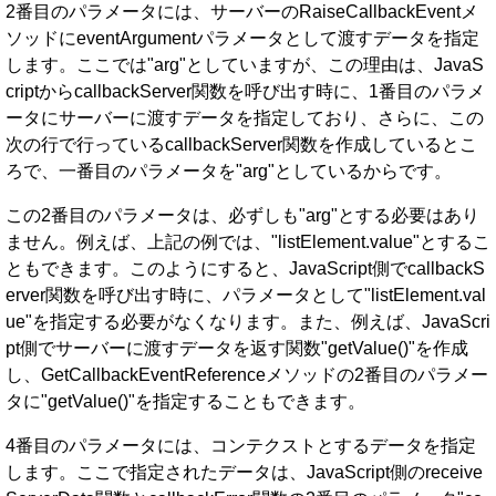
2番目のパラメータには、サーバーのRaiseCallbackEventメ
ソッドにeventArgumentパラメータとして渡すデータを指定
します。ここでは"arg"としていますが、この理由は、JavaS
criptからcallbackServer関数を呼び出す時に、1番目のパラメ
ータにサーバーに渡すデータを指定しており、さらに、この
次の行で行っているcallbackServer関数を作成しているとこ
ろで、一番目のパラメータを"arg"としているからです。
この2番目のパラメータは、必ずしも"arg"とする必要はあり
ません。例えば、上記の例では、"listElement.value"とするこ
ともできます。このようにすると、JavaScript側でcallbackS
erver関数を呼び出す時に、パラメータとして"listElement.val
ue"を指定する必要がなくなります。また、例えば、JavaScri
pt側でサーバーに渡すデータを返す関数"getValue()"を作成
し、GetCallbackEventReferenceメソッドの2番目のパラメー
タに"getValue()"を指定することもできます。
4番目のパラメータには、コンテクストとするデータを指定
します。ここで指定されたデータは、JavaScript側のreceive