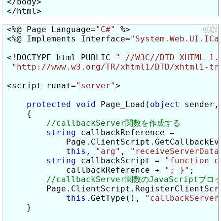
</body>

</html>
<%@ Page Language=
"C#"
 %>

<%@ Implements Interface=
"System.Web.UI.ICa
<!DOCTYPE html PUBLIC 
"-//W3C//DTD XHTML 1.
"http://www.w3.org/TR/xhtml1/DTD/xhtml1-tr
<script runat=
"server"
>

protected
void
 Page_Load(
object
 sender,
    {

string
 callbackReference =

            Page.ClientScript.GetCallbackEve
this
, 
"arg"
, 
"receiveServerData
string
 callbackScript = 
"function c
            callbackReference + 
"; }"
;

        Page.ClientScript.RegisterClientScri
this
.GetType(), 
"callbackServer
    }
