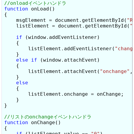
function
 onLoad()

{

    msgElement = document.getElementById(
"R
    listElement = document.getElementById(
"
if
 (window.addEventListener)

    {

        listElement.addEventListener(
"chang
    }

else
if
 (window.attachEvent)

    {

        listElement.attachEvent(
"onchange"
,
    }

else
    {

        listElement.onchange = onChange;

    }

}

function
 onChange()

{

if
 (listElement.value == 
"0"
)
