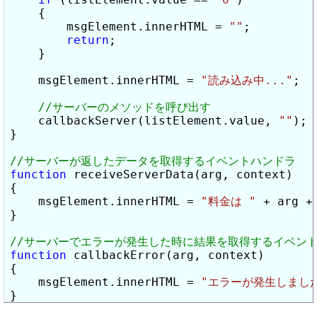
    {

        msgElement.innerHTML = 
""
;

return
;

    }

    msgElement.innerHTML = 
"読み込み中..."
;

    callbackServer(listElement.value, 
""
);

}

function
 receiveServerData(arg, context)

{

    msgElement.innerHTML = 
"料金は "
 + arg +
}

function
 callbackError(arg, context)

{

    msgElement.innerHTML = 
"エラーが発生しまし
}