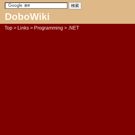
DoboWiki
Top
>
Links
>
Programming
> .NET