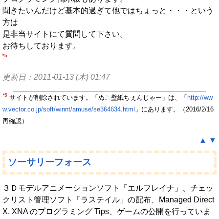
聞きたいんだけど基本的過ぎて他ではちょっと・・・という
方は
是非当サイトにて質問して下さい。
お待ちしております。
*5
更新日：2011-01-13 (木) 01:47
*5
サイトが削除されています。「ぬこ壁紙ちぇんじゃー」は、「
http://ww
w.vector.co.jp/soft/winnt/amuse/se364634.html
」にあります。（2016/2/16
再確認）
▲
▼
ソーサリーフォース
３Ｄモデルアニメーションソフト「エルフレイナ」、チェッ
クリスト管理ソフト「ラステイル」の配布、Managed Direct
X, XNA のプログラミング Tips、ゲームの公開を行っていま