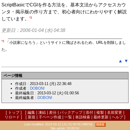
ScriptBasicでCGIを作る方法を、基本文法からアクセスカウ
ンタ・掲示板の作り方まで、初心者向けにわかりやすく解説
*2
しています。
更新日：2006-01-04 (水) 04:38
*2
「小説家になろう」というサイトに飛ばされるため、URLを削除しまし
た。
▲
▼
ページ情報
作成日 : 2013-03-11 (月) 22:36:48
作成者 :
DOBON!
最終編集日 : 2013-03-12 (火) 01:00:56
最終編集者 :
DOBON!
[
トップ
] [
編集
|
凍結
|
差分
|
バックアップ
|
添付
|
複製
|
名前変更
|
リロード
] [
新規
|
子ページ作成
|
一覧
|
単語検索
|
最終更新
|
ヘルプ
]
Last-modified: 2013-03-12 (火) 01:00:56 (4897d)
Site admin:
DOBON!