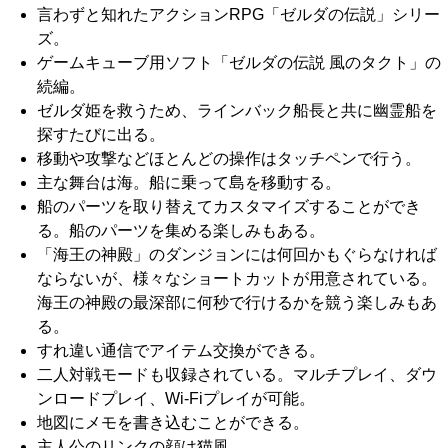
言わずと知れたアクションRPG「ゼルダの伝説」シリー
ズ。
ゲームキューブ用ソフト「ゼルダの伝説 風のタクト」の
続編。
ゼルダ姫を救うため、ラインバック船長と共に幽霊船を
探すたびに出る。
移動や攻撃などほとんどの操作はタッチペンで行う。
主な舞台は海。船に乗って島を移動する。
船のパーツを取り替えてカスタマイズすることができ
る。船のパーツを集める楽しみもある。
「海王の神殿」のダンジョンには何回かもぐらなければ
ならないが、様々なショートカットが用意されている。
海王の神殿の最深部に何秒で行けるかを競う楽しみもあ
る。
すれ違い通信でアイテム交換ができる。
二人対戦モードも収録されている。マルチプレイ、ダウ
ンロードプレイ、Wi-Fiプレイが可能。
地図にメモを書き込むことができる。
主人公のリンクの顔は猫風。