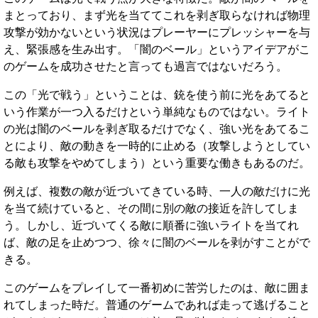
まとっており、まず光を当ててこれを剥ぎ取らなければ物理
攻撃が効かないという状況はプレーヤーにプレッシャーを与
え、緊張感を生み出す。「闇のベール」というアイデアがこ
のゲームを成功させたと言っても過言ではないだろう。
この「光で戦う」ということは、銃を使う前に光をあてると
いう作業が一つ入るだけという単純なものではない。ライト
の光は闇のベールを剥ぎ取るだけでなく、強い光をあてるこ
とにより、敵の動きを一時的に止める（攻撃しようとしてい
る敵も攻撃をやめてしまう）という重要な働きもあるのだ。
例えば、複数の敵が近づいてきている時、一人の敵だけに光
を当て続けていると、その間に別の敵の接近を許してしま
う。しかし、近づいてくる敵に順番に強いライトを当てれ
ば、敵の足を止めつつ、徐々に闇のベールを剥がすことがで
きる。
このゲームをプレイして一番初めに苦労したのは、敵に囲ま
れてしまった時だ。普通のゲームであれば走って逃げること