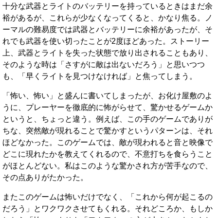
十分な武器とライトのバッテリーを持っているときはまだ余
裕があるが、これらが少なくなってくると、かなり焦る。ノ
ーマルの難易度では武器とバッテリーに余裕があったが、そ
れでも武器を使い切ったことが2度ほどあった。ストーリー
上、武器とライトを失った状態で放り出されることもあり、
そのような時は「さすがに敵は出ないだろう」と思いつつ
も、「早くライトを見つけなければ」と焦ってしまう。
「怖い、怖い」と盛んに書いてしまったが、お化け屋敷のよ
うに、プレーヤーを徹底的に怖がらせて、驚かせるゲームか
というと、ちょっと違う。例えば、この手のゲームでありが
ちな、突然敵が現れることで驚かすというパターンは、それ
ほどなかった。このゲームでは、敵が現われると音と映像で
どこに現れたかを教えてくれるので、不意打ちを食らうこと
がほとんどない。私はこのような驚かされ方が苦手なので、
その点ありがたかった。
またこのゲームは怖いだけでなく、「これから何が起こるの
だろう」とワクワクさせてもくれる。それどころか、もしか