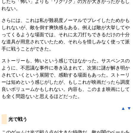
したら「怖い」よりも「ワクワク」の方が大きかったかもし
れない。
さらには、これは私が難易度ノーマルでプレイしたためかも
しれないが、敵を倒す爽快感もある。例えば敵が大挙してや
ってくるような場面では、それに太刀打ちできるだけの十分
な道具が用意されていたため、それらを惜しみなく使って派
手に戦うことができた。
ストーリーも、怖いという感じではなかった。サスペンスの
ように、不思議な事件に巻き込まれて、次第に謎が解き明か
されていくという展開で、感動する場面もあった。ストーリ
ーは短めという感じがしたが、もしこれが映画だったら調度
良いボリュームかもしれない。内容も、このまま映画にして
も全く問題ないと思えるほどだった。
▲
▼
光で戦う
このゲームは光で戦う点が大きな特徴だ。敵が闇のベールを