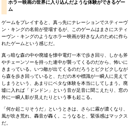
ホラー映画の世界に入り込んだような体験ができるゲー
ム
ゲームをプレイすると、真っ先にナレーションでスティーヴ
ン・キングの名前が登場するが、このゲームはまさにスティ
ーヴン・キングのようなホラー映画が好きな人のために作ら
れたゲームという感じだ。
真っ暗な森の中や廃墟を懐中電灯一本で歩き回り、しかも斧
やチェーンソーを持った連中が襲ってくるのだから、怖いに
きまっている。いつ敵が出てくるのだろうとビクビクしなが
ら森を歩き回っていると、ただの木や標識が一瞬人に見えて
しまうという、あまりにベタな体験を本当にしてしまう。廃
墟に入れば「ドンドン」という音が足音に聞こえたり、窓の
外に一瞬人影が見えたりという事も起こる。
「何か起こりそうだ」というときは、さらに霧が濃くなり、
風が吹き荒れ、轟音が轟く。こうなると、緊張感はマックス
だ。