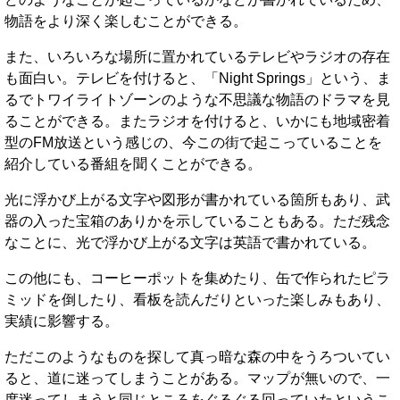
物語をより深く楽しむことができる。
また、いろいろな場所に置かれているテレビやラジオの存在
も面白い。テレビを付けると、「Night Springs」という、ま
るでトワイライトゾーンのような不思議な物語のドラマを見
ることができる。またラジオを付けると、いかにも地域密着
型のFM放送という感じの、今この街で起こっていることを
紹介している番組を聞くことができる。
光に浮かび上がる文字や図形が書かれている箇所もあり、武
器の入った宝箱のありかを示していることもある。ただ残念
なことに、光で浮かび上がる文字は英語で書かれている。
この他にも、コーヒーポットを集めたり、缶で作られたピラ
ミッドを倒したり、看板を読んだりといった楽しみもあり、
実績に影響する。
ただこのようなものを探して真っ暗な森の中をうろついてい
ると、道に迷ってしまうことがある。マップが無いので、一
度迷ってしまうと同じところをぐるぐる回っていたというこ