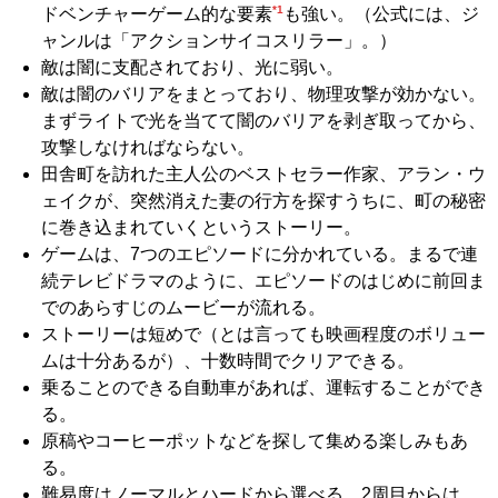
*1
ドベンチャーゲーム的な要素
も強い。（公式には、ジ
ャンルは「アクションサイコスリラー」。）
敵は闇に支配されており、光に弱い。
敵は闇のバリアをまとっており、物理攻撃が効かない。
まずライトで光を当てて闇のバリアを剥ぎ取ってから、
攻撃しなければならない。
田舎町を訪れた主人公のベストセラー作家、アラン・ウ
ェイクが、突然消えた妻の行方を探すうちに、町の秘密
に巻き込まれていくというストーリー。
ゲームは、7つのエピソードに分かれている。まるで連
続テレビドラマのように、エピソードのはじめに前回ま
でのあらすじのムービーが流れる。
ストーリーは短めで（とは言っても映画程度のボリュー
ムは十分あるが）、十数時間でクリアできる。
乗ることのできる自動車があれば、運転することができ
る。
原稿やコーヒーポットなどを探して集める楽しみもあ
る。
難易度はノーマルとハードから選べる。2周目からは、