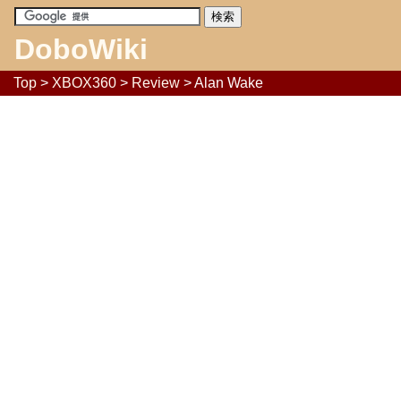
DoboWiki
Top
>
XBOX360
>
Review
> Alan Wake