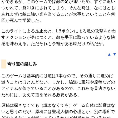
ができるが、このゲームでは敵の足が速いため、すぐに追い
つかれて、袋叩きにされてしまう。そんな時は、なにはとも
あれまずは敵に強い光を当てることが大事だということを何
回か死んで学習した。
このライトによる足止めと、LBボタンによる敵の攻撃をかわ
すアクションが身につくと、敵を手玉に取っているような快
感を味わえる。ただそれも余裕がある時だけの話だが。
▲
▼
寄り道の楽しみ
このゲームは基本的には道は1本なので、その通りに進めば
迷うことはほとんどない。しかし、脇道に宝箱や原稿などの
アイテムが落ちていることがあるので、これらを見逃さない
ためには、あえて道をそれる必要がある。
原稿は探さなくても（読まなくても）ゲーム自体に影響はな
いと思うのだが、原稿には登場人物の心理とか、別の場所で
どのようなことが起こっているかなどが書かれているため、