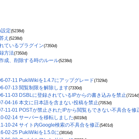
自の設定
(5238d)
と答え
(5238d)
ルされているプラグイン
(7350d)
登録方法
(7350d)
集、作成、削除する時のルール
(5238d)
07-11 PukiWikiを1.4.7にアップグレード
(7329d)
6-07-13 閲覧制限を解除します
(7330d)
6-11-03 DSBLに登録されているIPからの書き込みを禁止
(7214d
7-04-16 本文に日本語を含まない投稿を禁止
(7053d)
7-11-01 POSTが禁止されたIPから閲覧もできない不具合を修
0-02-14 サーバーを移転しました
(6018d)
-10-24 サイト内Google検索の不具合を修正
(5401d)
-25 PukiWikiを1.5.0に
(3816d)