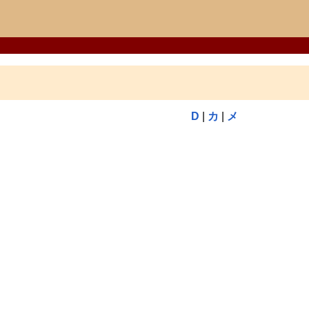
D
|
カ
|
メ