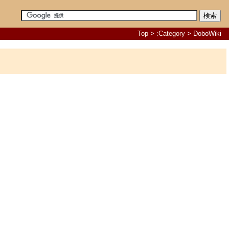
Top
>
:Category
> DoboWiki