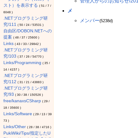
管理人からのお知らせ/201
スト）を表示する
(
51
/
7
/
メ
6048
)
.NETプログラミング研
メンバー
(5238d)
究/111
(
50
/
24
/
53531
)
自由区/DOBON.NETへの
提案
(
48
/
37
/
25600
)
Links
(
43
/
33
/
29842
)
.NETプログラミング研
究/103
(
37
/
26
/
54770
)
Links/Programming
(
35
/
14
/
4157
)
.NETプログラミング研
究/112
(
31
/
21
/
43883
)
.NETプログラミング研
究/93
(
30
/
38
/
150526
)
free/kanaxsCSharp
(
29
/
18
/
35600
)
Links/Software
(
29
/
13
/
39
73
)
Links/Other
(
28
/
38
/
4716
)
PukiWiki/Tips/指定したU