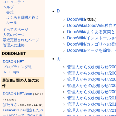
コミュニティ
ヘルプ
D
書式
よくある質問と答え
DoboWiki
(7331d)
ルール
DoboWiki/DoboWiki独
すべてのページ
DoboWiki/よくある質問
人気のページ
DoboWiki/インストー
最近更新されたページ
DoboWiki/カテゴリへの
管理人に連絡
DoboWiki/ページを編
DOBON.NET
カ
DOBON.NET
管理人からのお知らせ/2006-
プログラミング道
.NET Tips
管理人からのお知らせ/200
管理人からのお知らせ/200
最近8日間の人気の20
件
管理人からのお知らせ/200
管理人からのお知らせ/200
DOBON.NET/icon
(
143
/
2
管理人からのお知らせ/201
4
/
13259
)
管理人からのお知らせ/2011
ぱたうさ
(
138
/
105
/
44712
)
PukiWiki/Tips/指定したペ
管理人からのお知らせ/2016-02
ージのソース（Wikiテキ