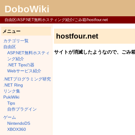
DoboWiki
自由区/ASP.NET無料ホスティング紹介/ごみ箱/hostfour.net
メニュー
hostfour.net
カテゴリ一覧
自由区
サイトが消滅したようなので、ごみ
ASP.NET無料ホスティ
ング紹介
.NET Tipsの器
Webサービス紹介
.NETプログラミング研究
.NET Ring
リンク集
PukiWiki
Tips
自作プラグイン
ゲーム
NintendoDS
XBOX360