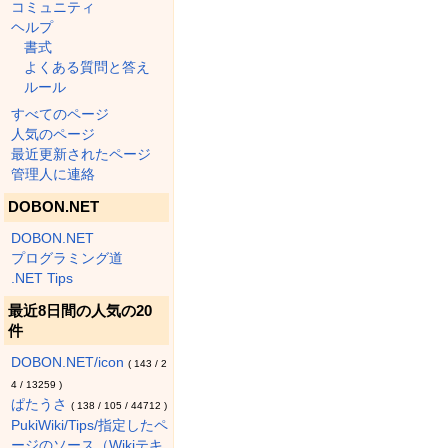
コミュニティ
ヘルプ
書式
よくある質問と答え
ルール
すべてのページ
人気のページ
最近更新されたページ
管理人に連絡
DOBON.NET
DOBON.NET
プログラミング道
.NET Tips
最近8日間の人気の20
件
DOBON.NET/icon
(
143
/
2
4
/
13259
)
ぱたうさ
(
138
/
105
/
44712
)
PukiWiki/Tips/指定したペ
ージのソース（Wikiテキ