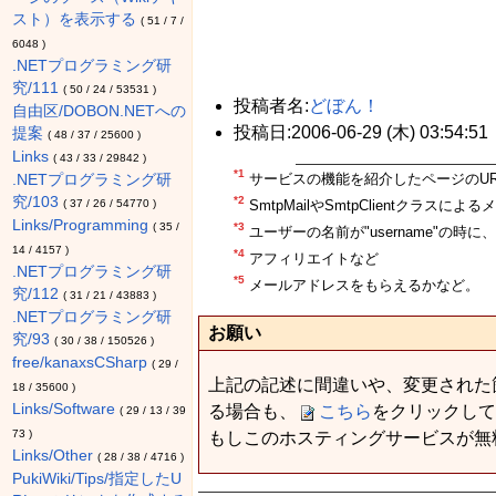
スト）を表示する
(
51
/
7
/
6048
)
.NETプログラミング研
究/111
(
50
/
24
/
53531
)
投稿者名:
どぼん！
自由区/DOBON.NETへの
投稿日:2006-06-29 (木) 03:54:51
提案
(
48
/
37
/
25600
)
Links
(
43
/
33
/
29842
)
*1
サービスの機能を紹介したページのUR
.NETプログラミング研
究/103
*2
(
37
/
26
/
54770
)
SmtpMailやSmtpClientクラス
Links/Programming
(
35
/
*3
ユーザーの名前が"username"の時
14
/
4157
)
*4
アフィリエイトなど
.NETプログラミング研
*5
メールアドレスをもらえるかなど。
究/112
(
31
/
21
/
43883
)
.NETプログラミング研
お願い
究/93
(
30
/
38
/
150526
)
free/kanaxsCSharp
(
29
/
上記の記述に間違いや、変更された
18
/
35600
)
Links/Software
る場合も、
こちら
をクリックして
(
29
/
13
/
39
73
)
もしこのホスティングサービスが無
Links/Other
(
28
/
38
/
4716
)
PukiWiki/Tips/指定したU