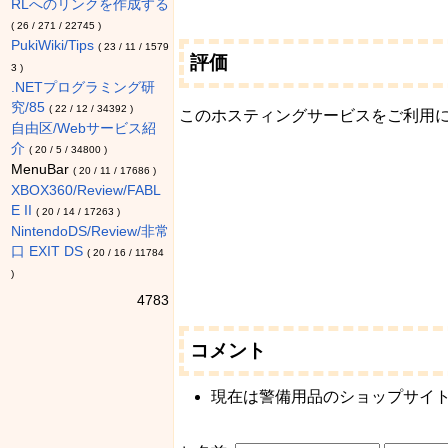
RLへのリンクを作成する
(
26
/
271
/
22745
)
PukiWiki/Tips
(
23
/
11
/
1579
評価
3
)
.NETプログラミング研
究/85
(
22
/
12
/
34392
)
このホスティングサービスをご利用
自由区/Webサービス紹
介
(
20
/
5
/
34800
)
MenuBar
(
20
/
11
/
17686
)
XBOX360/Review/FABL
E II
(
20
/
14
/
17263
)
NintendoDS/Review/非常
口 EXIT DS
(
20
/
16
/
11784
)
4783
コメント
現在は警備用品のショップサイトに