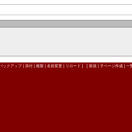
バックアップ
|
添付
|
複製
|
名前変更
|
リロード
] [
新規
|
子ページ作成
|
一