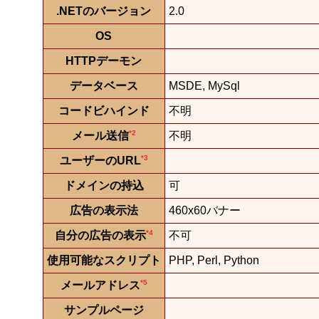
.NETのバージョン
2.0
OS
HTTPデーモン
データベース
MSDE, MySql
コードビハインド
不明
*2
メール送信
不明
*3
ユーザーのURL
ドメインの持込
可
広告の表示法
460x60バナー
*4
自分の広告の表示
不可
使用可能なスクリプト
PHP, Perl, Python
*5
メールアドレス
サンプルページ