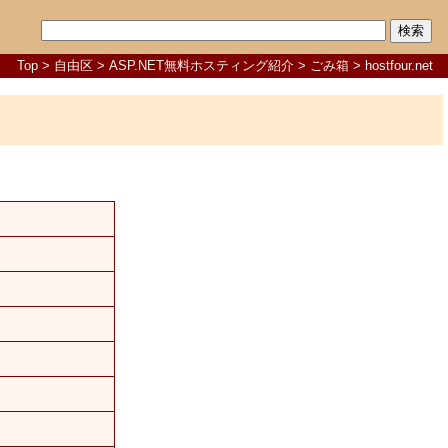
Top
>
自由区
>
ASP.NET無料ホスティング紹介
>
ごみ箱
> hostfour.net