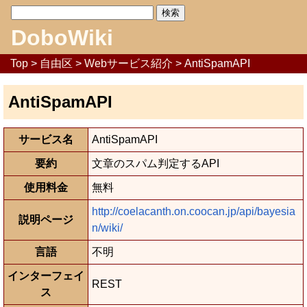
DoboWiki
Top
>
自由区
>
Webサービス紹介
> AntiSpamAPI
AntiSpamAPI
サービス名
AntiSpamAPI
要約
文章のスパム判定するAPI
使用料金
無料
http://coelacanth.on.coocan.jp/api/bayesia
説明ページ
n/wiki/
言語
不明
インターフェイ
REST
ス