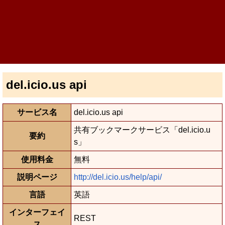
del.icio.us api
サービス名
del.icio.us api
共有ブックマークサービス「del.icio.u
要約
s」
使用料金
無料
説明ページ
http://del.icio.us/help/api/
言語
英語
インターフェイ
REST
ス