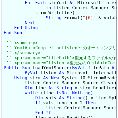
For
Each
 strYomi 
As
 Microsoft.Inter
In
 listen.ContextManager.Sou
            strm.WriteLine( _

String
.Format(
"{0}"
 & vbTab
Next
End
Using
End
Sub
Public
Sub
 LoadYomiSource(
ByVal
 filePath 
As
ByVal
 listen 
As
 Microsoft.Internati
Using
 strm 
As
New
 System.IO.StreamReader
        listen.ContextManager.Source.Clear()
Dim
 line 
As
String
 = strm.ReadLine()
While
 (line 
IsNot
Nothing
)

Dim
 vals 
As
String
() = line.Spl
If
 vals.Length = 2 
Then
                listen.ContextManager.Source
End
If
            line = strm.ReadLine()
