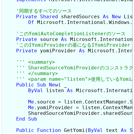
Private
Shared
 sharedSources 
As
New
 Lis
Of
 Microsoft.International.Windows.
Private
 source 
As
 Microsoft.Internation
Private
 yomiProvider 
As
 Microsoft.Inter
Public
Sub
New
( _

ByVal
 listen 
As
 Microsoft.Internati
Me
.source = listen.ContextManager.So
Me
.yomiProvider = listen.ContextMana
        SharedSourceYomiProvider.sharedSour
End
Sub
Public
Function
 GetYomi(
ByVal
 text 
As
S