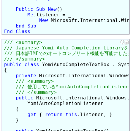
Public
Sub
New
()

Me
.listener = _

New
 Microsoft.International.Win
End
Sub
End
Class
public
class
 YomiAutoCompleteTextBox : Syst
{

private
 Microsoft.International.Windows
public
 Microsoft.International.Windows.
        YomiAutoCompletionListener

    {

get
 { 
return
this
.listener; }

    }
