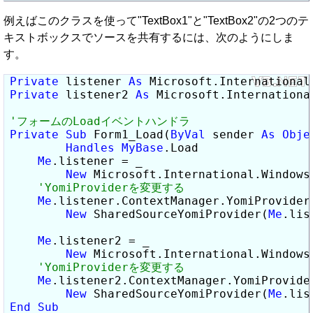
例えばこのクラスを使って"TextBox1"と"TextBox2"の2つのテ
キストボックスでソースを共有するには、次のようにしま
す。
Private
 listener 
As
Private
 listener2 
As
 Microsoft.Internationa
Private
Sub
 Form1_Load(
ByVal
 sender 
As
Obje
Handles
MyBase
.Load

Me
.listener = _

New
 Microsoft.International.Windows
Me
.listener.ContextManager.YomiProvider 
New
 SharedSourceYomiProvider(
Me
.lis
Me
.listener2 = _

New
 Microsoft.International.Windows
Me
.listener2.ContextManager.YomiProvider
New
 SharedSourceYomiProvider(
Me
End
Sub