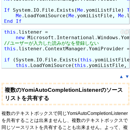
If
 System.IO.File.Exists(
Me
.yomiListFile) 
T
Me
.LoadYomiSource(
Me
.yomiListFile, 
Me
End
If
this
.listener =

new
 Microsoft.International.Windows.Yom
this
.listener.ContextManager.YomiProvider =
if
 (System.IO.File.Exists(
this
.yomiListFile)
this
.LoadYomiSource(
this
.yomiListFile, 
▲
▼
複数のYomiAutoCompletionListenerのソース
リストを共有する
複数のテキストボックスで同じYomiAutoCompletionListener
を共有することは出来ませんし、複数のテキストボックスで
同じソースリストを共有することも出来ません。よって、複