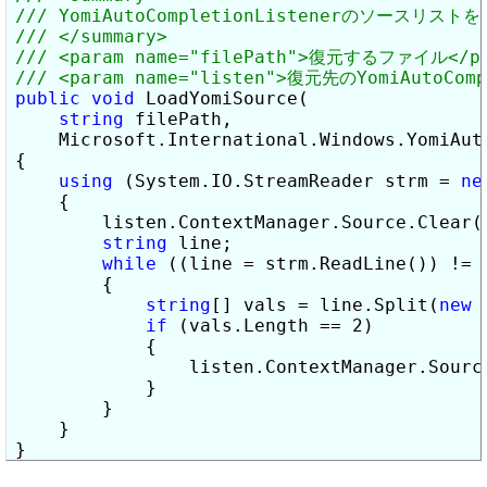
public
void
 LoadYomiSource(

string
 filePath,

    Microsoft.International.Windows.YomiAuto
{

using
 (System.IO.StreamReader strm = 
ne
    {

        listen.ContextManager.Source.Clear()
string
 line;

while
 ((line = strm.ReadLine()) != 
        {

string
[] vals = line.Split(
new
if
 (vals.Length == 2)

            {

                listen.ContextManager.Source
            }

        }

    }

}