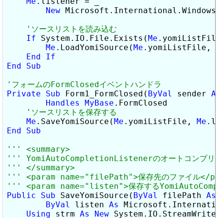
Me
.listener = _

New
 Microsoft.International.Windows
If
 System.IO.File.Exists(
Me
.yomiListFil
Me
.LoadYomiSource(
Me
.yomiListFile, 
End
If
End
Sub
Private
Sub
 Form1_FormClosed(
ByVal
 sender 
A
Handles
MyBase
.FormClosed

Me
.SaveYomiSource(
Me
.yomiListFile, 
Me
End
Sub
Public
Sub
 SaveYomiSource(
ByVal
 filePath 
As
ByVal
 listen 
As
 Microsoft.Internati
Using
 strm 
As
New
 System.IO.StreamWriter