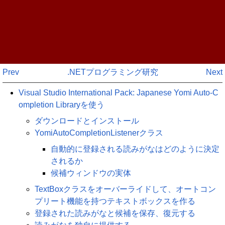
Prev
.NETプログラミング研究
Next
Visual Studio International Pack: Japanese Yomi Auto-C
ompletion Libraryを使う
ダウンロードとインストール
YomiAutoCompletionListenerクラス
自動的に登録される読みがなはどのように決定
されるか
候補ウィンドウの実体
TextBoxクラスをオーバーライドして、オートコン
プリート機能を持つテキストボックスを作る
登録された読みがなと候補を保存、復元する