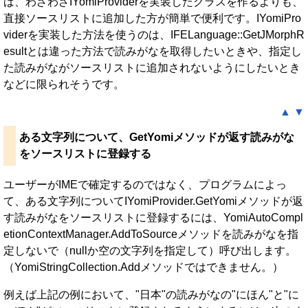
ば、わざわざIYomiProviderを実装したクラスを作るよりも、
直接ソースリストに追加した方が簡単で便利です。IYomiPro
viderを実装した方法を使うのは、IFELanguage::GetJMorphR
esultとは違った方法で読みがなを取得したいときや、指定し
た読みがながソースリストに追加されないようにしたいとき
などに限られそうです。
▲
▼
ある文字列について、GetYomiメソッドが返す読みがな
をソースリストに登録する
ユーザーがIMEで確定するのではなく、プログラムによっ
て、ある文字列についてIYomiProvider.GetYomiメソッドが返
す読みがなをソースリストに登録するには、YomiAutoCompl
etionContextManager.AddToSourceメソッドを読みがなを指
定しないで（nullか空の文字列を指定して）呼び出します。
（YomiStringCollection.Addメソッドではできません。）
例えば上記の例において、"日本"の読みがなの"にほん"と"に