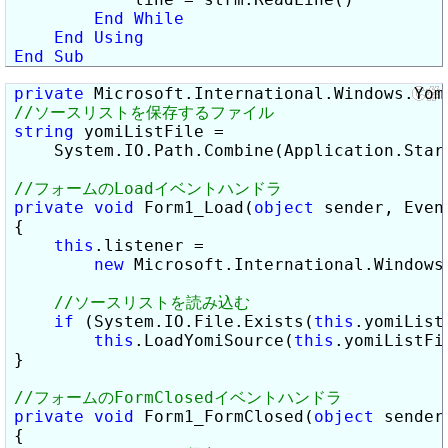
End
While
End
Using
End
Sub
private
string
 yomiListFile =

    System.IO.Path.Combine(Application.Star
private
void
 Form1_Load(
object
 sender, Event
{

this
.listener =

new
 Microsoft.International.Windows
if
 (System.IO.File.Exists(
this
.yomiListF
this
.LoadYomiSource(
this
.yomiListFi
}

private
void
 Form1_FormClosed(
object
 sender
{
