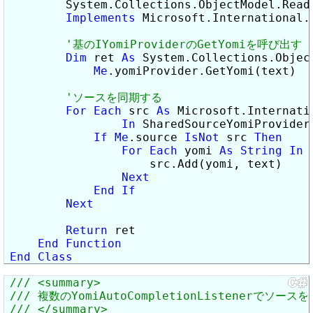
        System.Collections.ObjectModel.Read
Implements
 Microsoft.International.
Dim
 ret 
As
 System.Collections.Objec
Me
.yomiProvider.GetYomi(text)

For
Each
 src 
As
 Microsoft.Internati
In
 SharedSourceYomiProvider.
If
Me
.source 
IsNot
 src 
Then
For
Each
 yomi 
As
String
In
 
                    src.Add(yomi, text)

Next
End
If
Next
Return
 ret

End
Function
End
Class