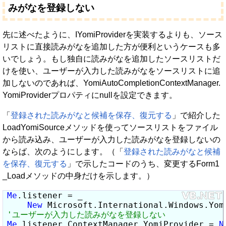
みがなを登録しない
先に述べたように、IYomiProviderを実装するよりも、ソース
リストに直接読みがなを追加した方が便利というケースも多
いでしょう。もし独自に読みがなを追加したソースリストだ
けを使い、ユーザーが入力した読みがなをソースリストに追
加しないのであれば、YomiAutoCompletionContextManager.
YomiProviderプロパティにnullを設定できます。
「
登録された読みがなと候補を保存、復元する
」で紹介した
LoadYomiSourceメソッドを使ってソースリストをファイル
から読み込み、ユーザーが入力した読みがなを登録しないの
ならば、次のようにします。（「
登録された読みがなと候補
を保存、復元する
」で示したコードのうち、変更するForm1
_Loadメソッドの中身だけを示します。）
Me
.listener = _

New
 Microsoft.International.Windows.Yom
Me
.listener.ContextManager.YomiProvider = 
N