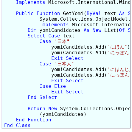
Implements
 Microsoft.International.Windo
Public
Function
 GetYomi(
ByVal
 text 
As
S
            System.Collections.ObjectModel.
Implements
 Microsoft.Internatio
Dim
 yomiCandidates 
As
New
 List(
Of
S
Select
Case
 text

Case
"日本"
                yomiCandidates.Add(
"にほん"
)

                yomiCandidates.Add(
"にっぽん"
Exit
Select
Case
"日本人"
                yomiCandidates.Add(
"にほんじ
                yomiCandidates.Add(
"にっぽん
Exit
Select
Case
Else
Exit
Select
End
Select
Return
New
 System.Collections.Objec
            (yomiCandidates)

End
Function
End
Class