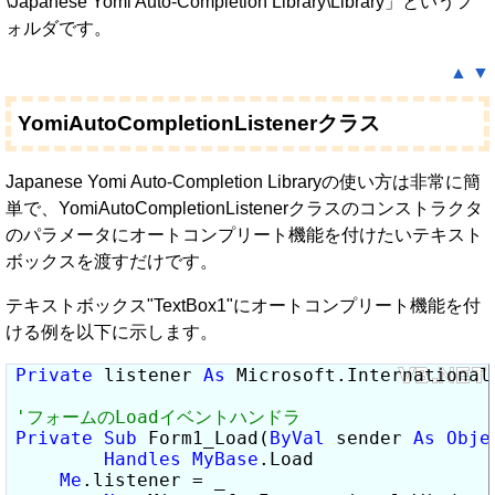
\Japanese Yomi Auto-Completion Library\Library」というフ
ォルダです。
▲
▼
YomiAutoCompletionListenerクラス
Japanese Yomi Auto-Completion Libraryの使い方は非常に簡
単で、YomiAutoCompletionListenerクラスのコンストラクタ
のパラメータにオートコンプリート機能を付けたいテキスト
ボックスを渡すだけです。
テキストボックス"TextBox1"にオートコンプリート機能を付
ける例を以下に示します。
Private
 listener 
As
 Microsoft.International
Private
Sub
 Form1_Load(
ByVal
 sender 
As
Obje
Handles
MyBase
.Load

Me
.listener = _
