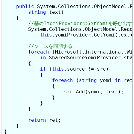
public
 System.Collections.ObjectModel.R
string
 text)

    {

        System.Collections.ObjectModel.Read
this
.yomiProvider.GetYomi(text);
foreach
 (Microsoft.International.Wi
in
 SharedSourceYomiProvider.shar
        {

if
 (
this
.source != src)

            {

foreach
 (
string
 yomi 
in
 ret)
                {

                    src.Add(yomi, text);

                }

            }

        }

return
 ret;

    }

}