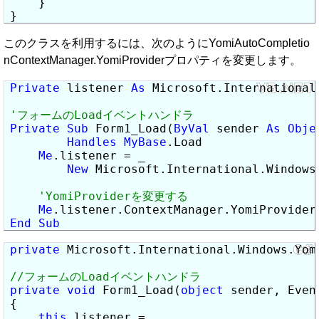
    }

}
このクラスを利用するには、次のようにYomiAutoCompletio
nContextManager.YomiProviderプロパティを変更します。
Private
 listener 
As
 Microsoft.International
Private
Sub
 Form1_Load(
ByVal
 sender 
As
Obje
Handles
MyBase
.Load

Me
.listener = _

New
 Microsoft.International.Windows
Me
.listener.ContextManager.YomiProvider
End
Sub
private
 Microsoft.International.Windows.Yom
private
void
 Form1_Load(
object
 sender, Event
{

this
.listener =
