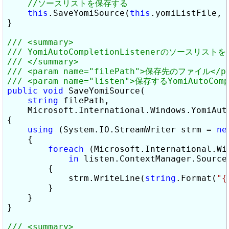
this
.SaveYomiSource(
this
.yomiListFile, 
}

public
void
 SaveYomiSource(

string
 filePath,

    Microsoft.International.Windows.YomiAuto
{

using
 (System.IO.StreamWriter strm = 
ne
    {

foreach
 (Microsoft.International.Wi
in
 listen.ContextManager.Source)
        {

            strm.WriteLine(
string
.Format(
"{
        }

    }

}
