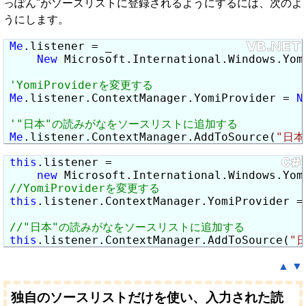
っぽん"がソースリストに登録されるようにするには、次のよ
うにします。
Me
.listener = _

New
 Microsoft.International.Windows.Yom
Me
.listener.ContextManager.YomiProvider = 
N
Me
.listener.ContextManager.AddToSource(
"日本
this
.listener =

new
 Microsoft.International.Windows.Yom
this
.listener.ContextManager.YomiProvider =
this
.listener.ContextManager.AddToSource(
"
▲
▼
独自のソースリストだけを使い、入力された読