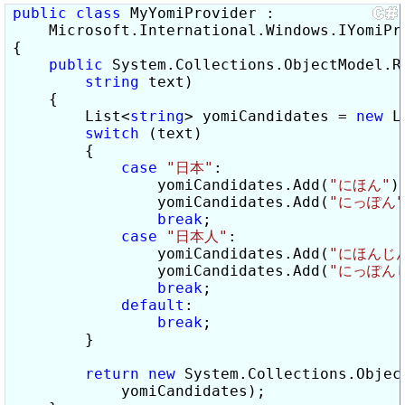
public
class
 MyYomiProvider :

    Microsoft.International.Windows.IYomiPro
{

public
 System.Collections.ObjectModel.R
string
 text)

    {

        List<
string
> yomiCandidates = 
new
 L
switch
 (text)

        {

case
"日本"
:

                yomiCandidates.Add(
"にほん"
);
                yomiCandidates.Add(
"にっぽん"
break
;

case
"日本人"
:

                yomiCandidates.Add(
"にほんじ
                yomiCandidates.Add(
"にっぽん
break
;

default
:

break
;

        }

return
new
 System.Collections.Objec
            yomiCandidates);
