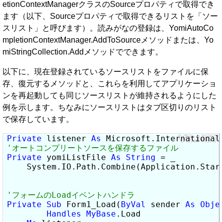
etionContextManagerクラスのSourceプロパティで取得でき
ます（以下、Sourceプロパティで取得できるリストを「ソー
スリスト」と呼びます）。読みがなの登録は、YomiAutoCo
mpletionContextManager.AddToSourceメソッドまたは、Yo
miStringCollection.Addメソッドでできます。
以下に、現在登録されているソースリストをファイルに保
存、復元するメソッドと、これらを利用してアプリケーショ
ンを再起動しても同じソースリストが維持されるようにした
例を示します。ちなみにソースリストはタブ区切りのリスト
で保存しています。
Private
 listener 
As
Private
 yomiListFile 
As
String
 = _

    System.IO.Path.Combine(Application.Star
Private
Sub
 Form1_Load(
ByVal
 sender 
As
Obje
Handles
MyBase
.Load
