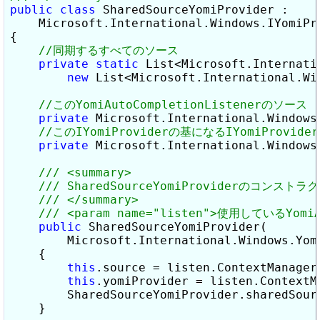
public
class
 SharedSourceYomiProvider :

    Microsoft.International.Windows.IYomiPro
{

private
static
 List<Microsoft.Internati
new
 List<Microsoft.International.Wi
private
 Microsoft.International.Windows
private
 Microsoft.International.Windows
public
 SharedSourceYomiProvider(

        Microsoft.International.Windows.Yom
    {

this
.source = listen.ContextManager.
this
.yomiProvider = listen.ContextMa
        SharedSourceYomiProvider.sharedSour
    }
