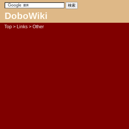
DoboWiki
Top
>
Links
> Other