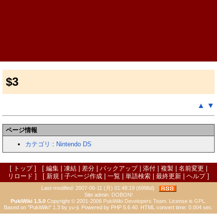
$3
▲
▼
ページ情報
カテゴリ
:
Nintendo DS
[
トップ
] [
編集
|
凍結
|
差分
|
バックアップ
|
添付
|
複製
|
名前変更
|
リロード
] [
新規
|
子ページ作成
|
一覧
|
単語検索
|
最終更新
|
ヘルプ
]
Last-modified: 2007-06-11 (月) 01:48:19 (6996d)
Site admin:
DOBON!
PukiWiki 1.5.0
Copyright © 2001-2006
PukiWiki Developers Team
. License is
GPL
.
Based on "PukiWiki" 1.3 by
yu-ji
. Powered by PHP 5.6.40. HTML convert time: 0.004 sec.