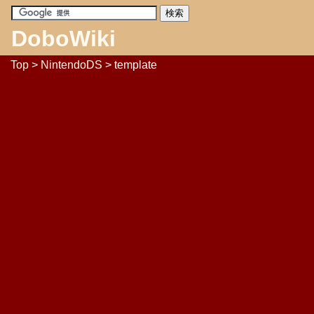
DoboWiki
Top
>
NintendoDS
> template