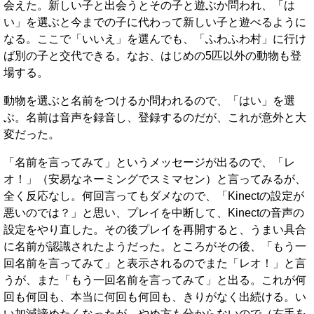
会えた。新しい子と出会うとその子と遊ぶか問われ、「は
い」を選ぶと今までの子に代わって新しい子と遊べるように
なる。ここで「いいえ」を選んでも、「ふわふわ村」に行け
ば別の子と交代できる。なお、はじめの5匹以外の動物も登
場する。
動物を選ぶと名前をつけるか問われるので、「はい」を選
ぶ。名前は音声を録音し、登録するのだが、これが意外と大
変だった。
「名前を言ってみて」というメッセージが出るので、「レ
オ！」（安易なネーミングでスミマセン）と言ってみるが、
全く反応なし。何回言ってもダメなので、「Kinectの設定が
悪いのでは？」と思い、プレイを中断して、Kinectの音声の
設定をやり直した。その後プレイを再開すると、うまい具合
に名前が認識されたようだった。ところがその後、「もう一
回名前を言ってみて」と表示されるのでまた「レオ！」と言
うが、また「もう一回名前を言ってみて」と出る。これが何
回も何回も、本当に何回も何回も、きりがなく出続ける。い
い加減諦めたくなったが、やめ方も分からないので（右手を