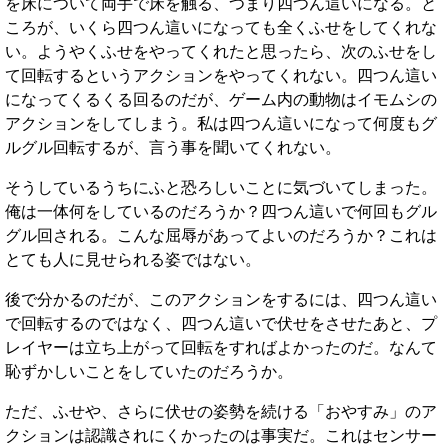
を床について両手で床を触る、つまり四つん這いになる。と
ころが、いくら四つん這いになっても全くふせをしてくれな
い。ようやくふせをやってくれたと思ったら、次のふせをし
て回転するというアクションをやってくれない。四つん這い
になってくるくる回るのだが、ゲーム内の動物はイモムシの
アクションをしてしまう。私は四つん這いになって何度もグ
ルグル回転するが、言う事を聞いてくれない。
そうしているうちにふと恐ろしいことに気づいてしまった。
俺は一体何をしているのだろうか？四つん這いで何回もグル
グル回される。こんな屈辱があってよいのだろうか？これは
とても人に見せられる姿ではない。
後で分かるのだが、このアクションをするには、四つん這い
で回転するのではなく、四つん這いで伏せをさせたあと、プ
レイヤーは立ち上がって回転をすればよかったのだ。なんて
恥ずかしいことをしていたのだろうか。
ただ、ふせや、さらに伏せの姿勢を続ける「おやすみ」のア
クションは認識されにくかったのは事実だ。これはセンサー