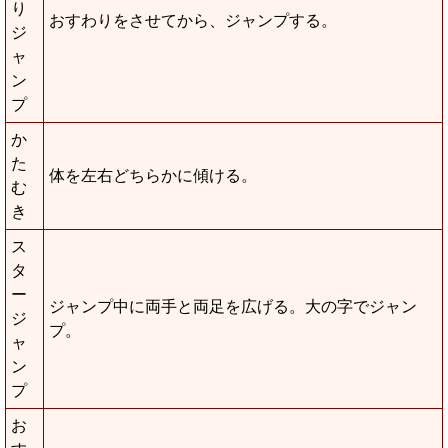
り
おすわりをさせてから、ジャンプする。
ジ
ャ
ン
プ
か
た
体を左右どちらかに傾ける。
む
き
ス
タ
ー
ジャンプ中に両手と両足を広げる。大の字でジャン
ジ
プ。
ャ
ン
プ
お