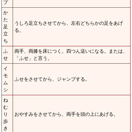
プ
か
た
うしろ足立ちさせてから、左右どちらかの足をあげ
足
る。
立
ち
ふ
両手、両膝を床につく。四つん這いになる。または、
せ
「ふせ」と言う。
イ
モ
ふせをさせてから、ジャンプする。
ム
シ
ね
む
り
おやすみをさせてから、両手を頭の上にあげる。
歩
き