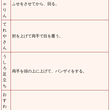
ゃ
ふせをさせてから、回る。
り
ん
て
れ
や
肘を上げて両手で目を覆う。
さ
ん
う
し
ろ
両手を頭の上に上げて、バンザイをする。
足
立
ち
お
す
わ