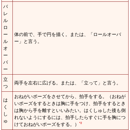
バ
レ
ル
ロ
ー
体の前で、手で円を描く。または、「ロールオーバ
ル
ー」と言う。
オ
ー
バ
ー
立
両手を左右に広げる。または、「立って」と言う。
つ
おねがいポーズをさせてから、拍手をする。（おねが
は
いポーズをするときは胸に手をつけ、拍手をするとき
く
は胸から手を離すといいみたい。はくしゅした後も倒
し
れないようにするには、拍手したらすぐに手を胸につ
ゅ
*2
けておねがいポーズをする。）