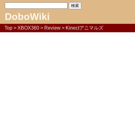
DoboWiki
Top
>
XBOX360
>
Review
> Kinectアニマルズ