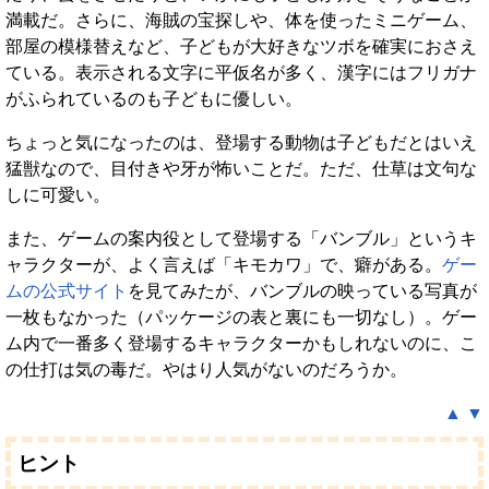
満載だ。さらに、海賊の宝探しや、体を使ったミニゲーム、
部屋の模様替えなど、子どもが大好きなツボを確実におさえ
ている。表示される文字に平仮名が多く、漢字にはフリガナ
がふられているのも子どもに優しい。
ちょっと気になったのは、登場する動物は子どもだとはいえ
猛獣なので、目付きや牙が怖いことだ。ただ、仕草は文句な
しに可愛い。
また、ゲームの案内役として登場する「バンブル」というキ
ャラクターが、よく言えば「キモカワ」で、癖がある。
ゲー
ムの公式サイト
を見てみたが、バンブルの映っている写真が
一枚もなかった（パッケージの表と裏にも一切なし）。ゲー
ム内で一番多く登場するキャラクターかもしれないのに、こ
の仕打は気の毒だ。やはり人気がないのだろうか。
▲
▼
ヒント