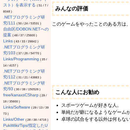
スト）を表示する
(
51
/
7
/
みんなの評価
6048
)
.NETプログラミング研
究/111
このゲームをやったことのある方は
(
50
/
24
/
53531
)
自由区/DOBON.NETへの
提案
(
48
/
37
/
25600
)
Links
(
43
/
33
/
29842
)
.NETプログラミング研
究/103
(
37
/
26
/
54770
)
Links/Programming
(
35
/
14
/
4157
)
.NETプログラミング研
究/112
(
31
/
21
/
43883
)
.NETプログラミング研
究/93
(
30
/
38
/
150526
)
こんな人にお勧め
free/kanaxsCSharp
(
29
/
18
/
35600
)
スポーツゲームが好きな人。
Links/Software
(
29
/
13
/
39
単純だが癖になるようなゲーム
73
)
卓球の試合をする以外は何もな
Links/Other
(
28
/
38
/
4716
)
PukiWiki/Tips/指定したU