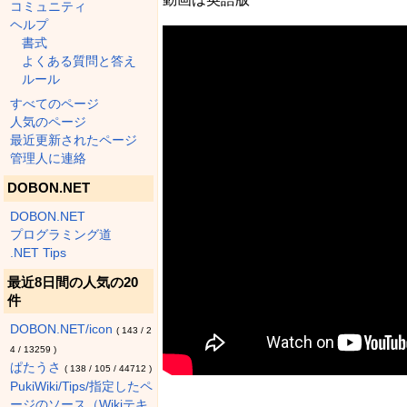
コミュニティ
ヘルプ
書式
よくある質問と答え
ルール
すべてのページ
人気のページ
最近更新されたページ
管理人に連絡
DOBON.NET
DOBON.NET
プログラミング道
.NET Tips
最近8日間の人気の20
件
DOBON.NET/icon
(
143
/
2
4
/
13259
)
ぱたうさ
(
138
/
105
/
44712
)
PukiWiki/Tips/指定したペ
ージのソース（Wikiテキ