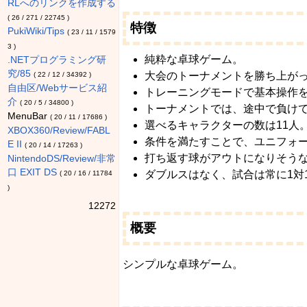
RLへのリンクを作成する
(
26
/
271
/
22745
)
特徴
PukiWiki/Tips
(
23
/
11
/
1579
3
)
純粋な卓球ゲーム。
.NETプログラミング研
究/85
大会のトーナメントを勝ち上が
(
22
/
12
/
34392
)
自由区/Webサービス紹
トレーニングモードで基本操作
介
(
20
/
5
/
34800
)
トーナメントでは、途中で負け
MenuBar
(
20
/
11
/
17686
)
選べるキャラクターの数は11人
XBOX360/Review/FABL
条件を満たすことで、ユニフォ
E II
(
20
/
14
/
17263
)
打ち返す球がアウトになりそう
NintendoDS/Review/非常
口 EXIT DS
ダブルスはなく、試合は常に1対
(
20
/
16
/
11784
)
12272
概要
シンプルな卓球ゲーム。