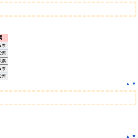
票
▲
▼
▲
▼