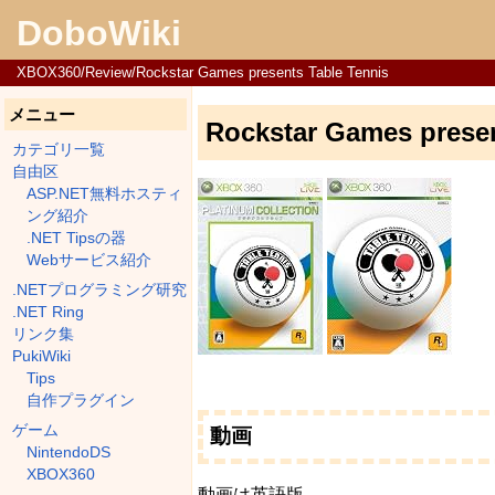
DoboWiki
XBOX360/Review/Rockstar Games presents Table Tennis
メニュー
Rockstar Games presen
カテゴリ一覧
自由区
ASP.NET無料ホスティ
ング紹介
.NET Tipsの器
Webサービス紹介
.NETプログラミング研究
.NET Ring
リンク集
PukiWiki
Tips
自作プラグイン
ゲーム
動画
NintendoDS
XBOX360
動画は英語版