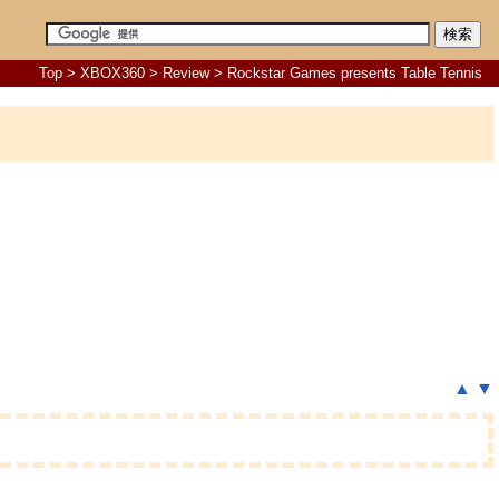
Top
>
XBOX360
>
Review
> Rockstar Games presents Table Tennis
▲
▼