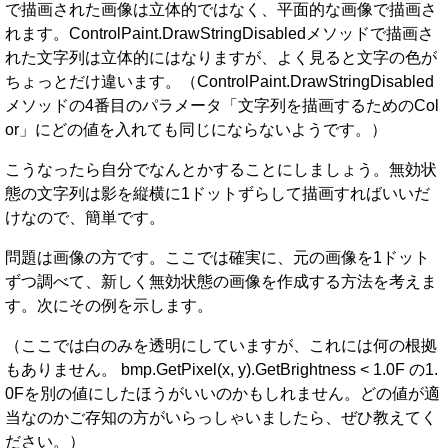
で描画された画像は立体的ではなく、平面的な画像で描画さ
れます。ControlPaint.DrawStringDisabledメソッドで描画さ
れた文字列は立体的にはなりますが、よく見ると文字の色が
ちょっとだけ違います。（ControlPaint.DrawStringDisabled
メソッドの4番目のパラメータ「文字列を描画するためのCol
or」にどの値を入れても同じにならないようです。）
こうなったら自分でなんとかすることにしましょう。無効状
態の文字列は影を縦横に1ドットずらして描画すればいいだ
けなので、簡単です。
問題は画像の方です。ここでは確実に、元の画像を1ドット
ずつ調べて、新しく無効状態の画像を作成する方法を考えま
す。次にその例を示します。
（ここでは白のみを透明にしていますが、これには何の根拠
もありません。 bmp.GetPixel(x, y).GetBrightness < 1.0F の1.
0Fを別の値にしたほうがいいのかもしれません。どの値が適
当なのかご存知の方がいらっしゃいましたら、ぜひ教えてく
ださい。）