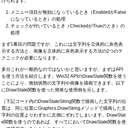
げられます。
メニュー項目が無効になっているとき（EnabledがFalse
になっているとき）の処理
チェックが付いているとき（CheckedがTrueのとき）の
処理
まず1番目の問題ですが、これには文字列を立体的に灰色表
示する方法と、画像を立体的に灰色表示する方法の2つのテ
クニックが必要になります。
多分これが一般的なのではないかと思いますが、まずはAPI
を使う方法を紹介します。Win32 APIのDrawState関数を使う
ことにより、無効状態の文字列や画像を描画できます。以下
にDrawState関数を使った簡単な使用例を示します。
（下記コード内のDrawStateString関数で描画した文字列の位
置は、同じ位置にGraphics.DrawStringメソッドで描画した文
字列の位置よりわずかに左側にずれてしまいます。DrawStat
e関数を使うのであれば、すべてにおいてDrawState関数を使