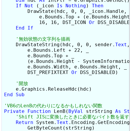
Dim
 hdc 
As
 IntPtr = e.Graphics.GetHdc()

If
Not
 (_icon 
Is
Nothing
) 
Then
        DrawState(hdc, 0, 0, _icon.Handle, 0
            e.Bounds.Top + (e.Bounds.Height 
            16, 16, DST_ICON 
Or
 DSS_DISABLED
End
If
    DrawStateString(hdc, 0, 0, sender.
Text
,
        e.Bounds.Left + 22, _

        e.Bounds.Top + _

        (e.Bounds.Height - SystemInformation
        e.Bounds.Width, e.Bounds.Height, _

        DST_PREFIXTEXT 
Or
 DSS_DISABLED)

End
Sub
Private
Function
 LenB(
ByVal
 strString 
As
St
Return
 System.
Text
.Encoding.GetEncoding(