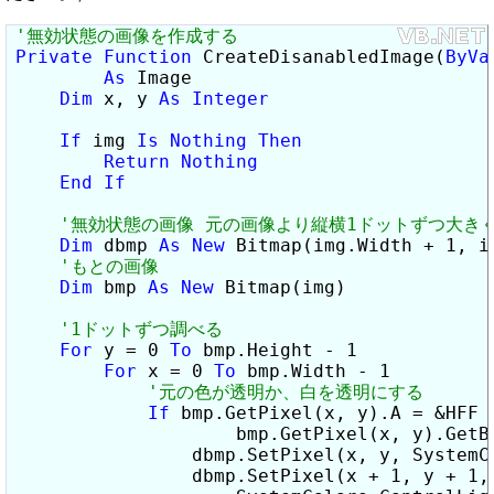
Private
Function
 CreateDisanabledImage(
ByVa
As
 Image

Dim
 x, y 
As
Integer
If
 img 
Is
Nothing
Then
Return
Nothing
End
If
Dim
 dbmp 
As
New
 Bitmap(img.Width + 1, im
Dim
 bmp 
As
New
 Bitmap(img)

For
 y = 0 
To
 bmp.Height - 1

For
 x = 0 
To
 bmp.Width - 1

If
 bmp.GetPixel(x, y).A = &HFF 
                    bmp.GetPixel(x, y).GetB
                dbmp.SetPixel(x, y, SystemCo
                dbmp.SetPixel(x + 1, y + 1, 