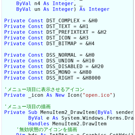
ByVal
 n4 
As
Integer
, _

ByVal
 un 
As
Integer
) 
As
Integer
Private
Const
Private
Const
Private
Const
Private
Const
Private
Const
 DST_BITMAP = &H4

Private
Const
Private
Const
Private
Const
Private
Const
Private
Const
 DSS_RIGHT = &H8000

Private
 _icon 
As
New
 Icon(
"open.ico"
)

Private
Sub
 MenuItem2_DrawItem(
ByVal
 sender
ByVal
 e 
As
 System.Windows.Forms.Draw
Handles
 MenuItem2.DrawItem
