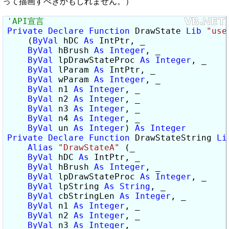
って描画すべきかもしれません。）
Private
Declare
Function
 DrawState 
Lib
"use
    (
ByVal
 hDC 
As
 IntPtr, _

ByVal
 hBrush 
As
Integer
, _

ByVal
 lpDrawStateProc 
As
Integer
, _

ByVal
 lParam 
As
 IntPtr, _

ByVal
 wParam 
As
Integer
, _

ByVal
 n1 
As
Integer
, _

ByVal
 n2 
As
Integer
, _

ByVal
 n3 
As
Integer
, _

ByVal
 n4 
As
Integer
, _

ByVal
 un 
As
Integer
) 
As
Integer
Private
Declare
Function
 DrawStateString 
Li
Alias
"DrawStateA"
 (_

ByVal
 hDC 
As
 IntPtr, _

ByVal
 hBrush 
As
Integer
, _

ByVal
 lpDrawStateProc 
As
Integer
, _

ByVal
 lpString 
As
String
, _

ByVal
 cbStringLen 
As
Integer
, _

ByVal
 n1 
As
Integer
, _

ByVal
 n2 
As
Integer
, _

ByVal
 n3 
As
Integer
, _
