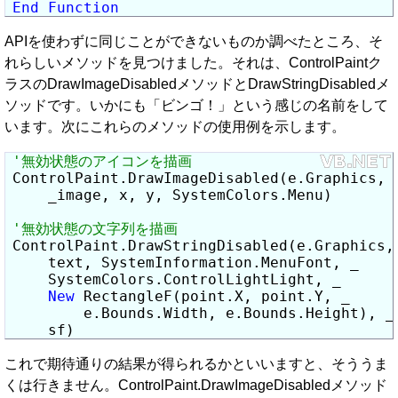
End
Function
APIを使わずに同じことができないものか調べたところ、そ
れらしいメソッドを見つけました。それは、ControlPaintク
ラスのDrawImageDisabledメソッドとDrawStringDisabledメ
ソッドです。いかにも「ビンゴ！」という感じの名前をして
います。次にこれらのメソッドの使用例を示します。
ControlPaint.DrawImageDisabled(e.Graphics, _
    _image, x, y, SystemColors.Menu)

ControlPaint.DrawStringDisabled(e.Graphics, 
    text, SystemInformation.MenuFont, _

    SystemColors.ControlLightLight, _

New
 RectangleF(point.X, point.Y, _

        e.Bounds.Width, e.Bounds.Height), _

    sf)
これで期待通りの結果が得られるかといいますと、そううま
くは行きません。ControlPaint.DrawImageDisabledメソッド