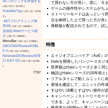
RLへのリンクを作成する
て買わない方が良い。逆に、今ま
(
26
/
271
/
22745
)
ゲームの操作性やシステムがち
PukiWiki/Tips
(
23
/
11
/
1579
ストーリーモードはあっという
3
)
点を納得した上で買った方が良
.NETプログラミング研
体験版が配信されてるので、試
究/85
(
22
/
12
/
34392
)
自由区/Webサービス紹
介
(
20
/
5
/
34800
)
MenuBar
(
20
/
11
/
17686
)
特徴
XBOX360/Review/FABL
E II
(
20
/
14
/
17263
)
エイジオブエンパイア（AoE）
NintendoDS/Review/非常
口 EXIT DS
Haloを開発したバンジースタ
(
20
/
16
/
11784
)
世界観はHaloシリーズと全く同
7797
物語はHaloシリーズの20年前
リアルタイムで動くユニットに
基地を建設して、ユニットの作
すばやい決断とすばやい操作が
キャンペーン（ストーリーモード
できる。よって、キャンペーン
難易度を4段階から選ぶことがで