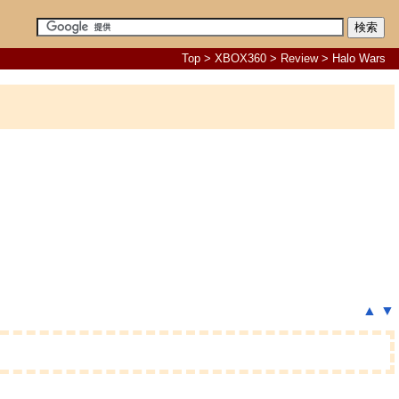
Top
>
XBOX360
>
Review
> Halo Wars
▲
▼