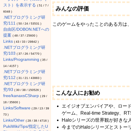
スト）を表示する
(
51
/
7
/
みんなの評価
6048
)
.NETプログラミング研
究/111
このゲームをやったことのある方は
(
50
/
24
/
53531
)
自由区/DOBON.NETへの
提案
(
48
/
37
/
25600
)
Links
(
43
/
33
/
29842
)
.NETプログラミング研
究/103
(
37
/
26
/
54770
)
Links/Programming
(
35
/
14
/
4157
)
.NETプログラミング研
究/112
(
31
/
21
/
43883
)
.NETプログラミング研
究/93
(
30
/
38
/
150526
)
こんな人にお勧め
free/kanaxsCSharp
(
29
/
18
/
35600
)
エイジオブエンパイアや、ロー
Links/Software
(
29
/
13
/
39
ゲーム、Real-time Strateg
73
)
Haloシリーズの世界観が好きな
Links/Other
(
28
/
38
/
4716
)
PukiWiki/Tips/指定したU
今までのHaloシリーズとスト