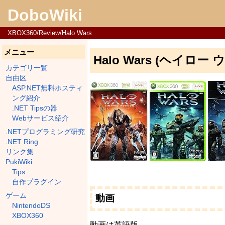
DoboWiki
XBOX360/Review/Halo Wars
メニュー
Halo Wars (ヘイロー
カテゴリ一覧
自由区
ASP.NET無料ホスティ
ング紹介
.NET Tipsの器
Webサービス紹介
.NETプログラミング研究
.NET Ring
リンク集
PukiWiki
Tips
自作プラグイン
ゲーム
動画
NintendoDS
XBOX360
動画は英語版