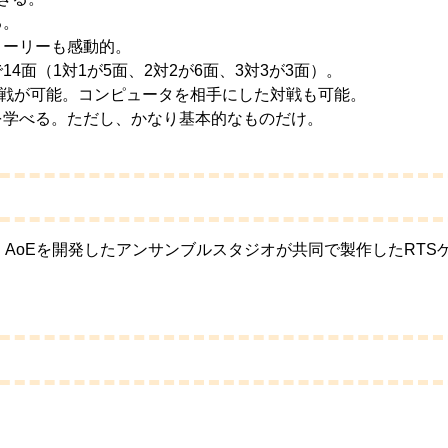
る。
トーリーも感動的。
4面（1対1が5面、2対2が6面、3対3が3面）。
対戦が可能。コンピュータを相手にした対戦も可能。
を学べる。ただし、かなり基本的なものだけ。
、AoEを開発したアンサンブルスタジオが共同で製作したRTSゲー