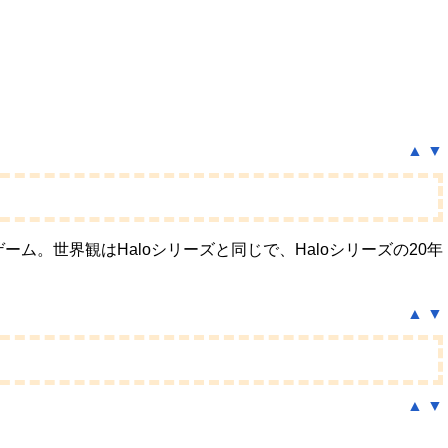
▲
▼
ム。世界観はHaloシリーズと同じで、Haloシリーズの20年
▲
▼
▲
▼