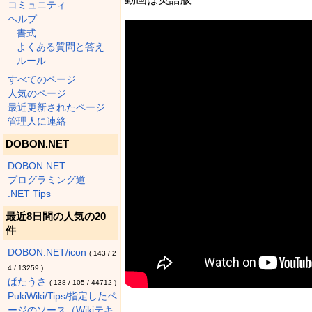
コミュニティ
ヘルプ
書式
よくある質問と答え
ルール
すべてのページ
人気のページ
最近更新されたページ
管理人に連絡
DOBON.NET
DOBON.NET
プログラミング道
.NET Tips
最近8日間の人気の20
件
DOBON.NET/icon
(
143
/
2
4
/
13259
)
ぱたうさ
(
138
/
105
/
44712
)
PukiWiki/Tips/指定したペ
ージのソース（Wikiテキ