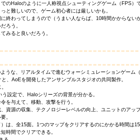
でのHaloのように一人称視点シューティングゲーム（FPS）
ょっと難しいので、ゲーム初心者には厳しいかも。
間に終わってしまうので（うまい人ならば、10時間かからない
いだろう。
してみると良いだろう。
のような、リアルタイムで進むウォーシミュレーションゲーム（
ジオと、AoEを開発したアンサンブルスタジオの共同製作。
じ。
という設定で、Haloシリーズの背景が分かる。
命令を与えて、移動、攻撃を行う。
成、資源の収集、テクノロジーレベルの向上、ユニットのアッ
必要。
）は、全15面。1つのマップをクリアするのにかかる時間は1
は短時間でクリアできる。
きる。